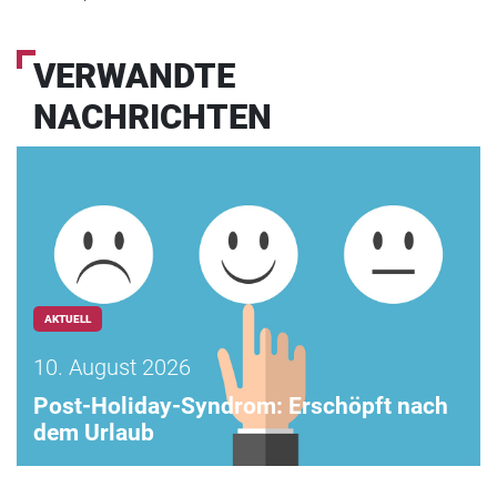
VERWANDTE
NACHRICHTEN
AKTUELL
10. August 2026
Post-Holiday-Syndrom: Erschöpft nach
dem Urlaub