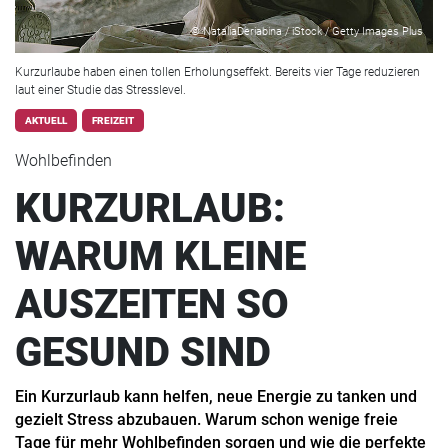
© NataliaDeriabina / iStock / Getty Images Plus
Kurzurlaube haben einen tollen Erholungseffekt. Bereits vier Tage reduzieren
laut einer Studie das Stresslevel.
AKTUELL
FREIZEIT
Wohlbefinden
KURZURLAUB:
WARUM KLEINE
AUSZEITEN SO
GESUND SIND
Ein Kurzurlaub kann helfen, neue Energie zu tanken und
gezielt Stress abzubauen. Warum schon wenige freie
Tage für mehr Wohlbefinden sorgen und wie die perfekte