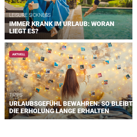
LEISURE SICKNESS
IMMER KRANK IM URLAUB: WORAN
LIEGT ES?
AKTUELL
TIPPS
URLAUBSGEFÜHL BEWAHREN: SO BLEIBT
DIE ERHOLUNG LANGE ERHALTEN