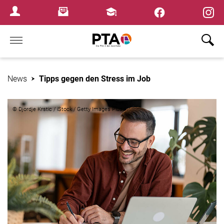
×
Newsletter
Fortbildungen
Login Menu
Home
News
Tipps gegen den Stress im Job
© Djordje Krstic / iStock / Getty Images Plus