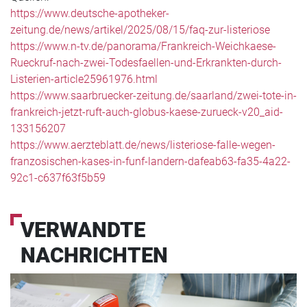
https://www.deutsche-apotheker-
zeitung.de/news/artikel/2025/08/15/faq-zur-listeriose
https://www.n-tv.de/panorama/Frankreich-Weichkaese-
Rueckruf-nach-zwei-Todesfaellen-und-Erkrankten-durch-
Listerien-article25961976.html
https://www.saarbruecker-zeitung.de/saarland/zwei-tote-in-
frankreich-jetzt-ruft-auch-globus-kaese-zurueck-v20_aid-
133156207
https://www.aerzteblatt.de/news/listeriose-falle-wegen-
franzosischen-kases-in-funf-landern-dafeab63-fa35-4a22-
92c1-c637f63f5b59
VERWANDTE
NACHRICHTEN