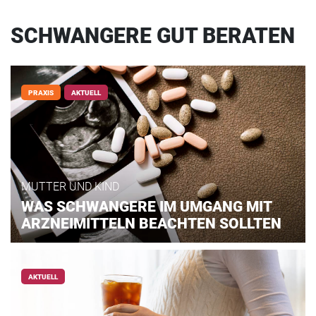
SCHWANGERE GUT BERATEN
PRAXIS
AKTUELL
MUTTER UND KIND
WAS SCHWANGERE IM UMGANG MIT
ARZNEIMITTELN BEACHTEN SOLLTEN
AKTUELL