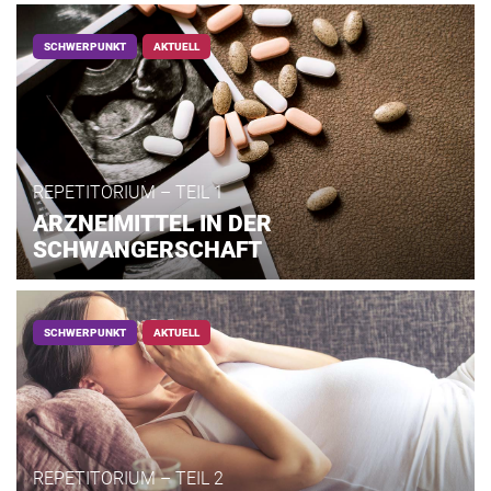
SCHWERPUNKT
AKTUELL
REPETITORIUM – TEIL 1
ARZNEIMITTEL IN DER
SCHWANGERSCHAFT
SCHWERPUNKT
AKTUELL
REPETITORIUM – TEIL 2