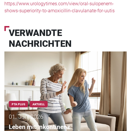
https://www.urologytimes.com/view/oral-sulopenem-
shows-superiority-to-amoxicillin-clavulanate-for-uutis
VERWANDTE
NACHRICHTEN
PTA PLUS
AKTUELL
01. Juni 2026
Leben mit Inkontinenz