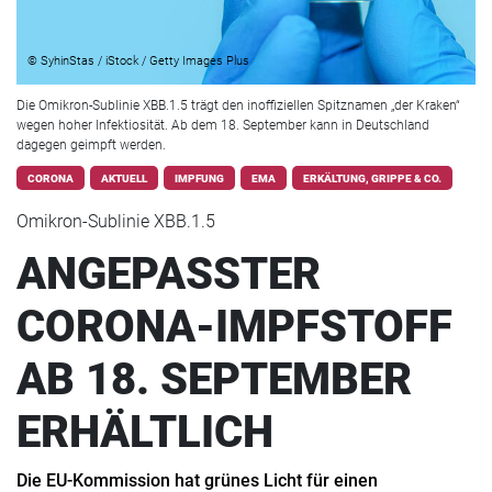
© SyhinStas / iStock / Getty Images Plus
Die Omikron-Sublinie XBB.1.5 trägt den inoffiziellen Spitznamen „der Kraken“
wegen hoher Infektiosität. Ab dem 18. September kann in Deutschland
dagegen geimpft werden.
CORONA
AKTUELL
IMPFUNG
EMA
ERKÄLTUNG, GRIPPE & CO.
Omikron-Sublinie XBB.1.5
ANGEPASSTER
CORONA-IMPFSTOFF
AB 18. SEPTEMBER
ERHÄLTLICH
Die EU-Kommission hat grünes Licht für einen