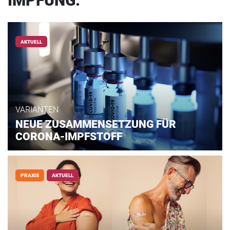
IMPFUNG:
AKTUELL
VARIANTEN
NEUE ZUSAMMENSETZUNG FÜR
CORONA-IMPFSTOFF
PRAXIS
AKTUELL