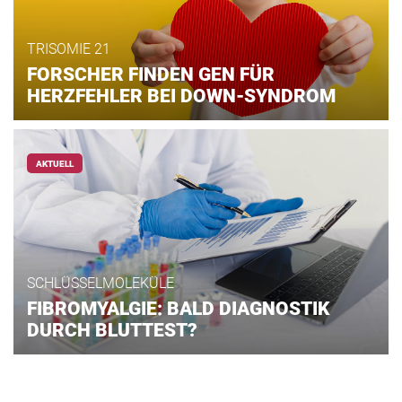
TRISOMIE 21
FORSCHER FINDEN GEN FÜR
HERZFEHLER BEI DOWN-SYNDROM
AKTUELL
SCHLÜSSELMOLEKÜLE
FIBROMYALGIE: BALD DIAGNOSTIK
DURCH BLUTTEST?