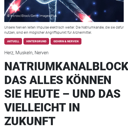
© e-crow/iStock/Getty Images Plus
Unsere Nerven leiten Impulse elektrisch weiter. Die Natriumkanäle, die sie dafür
nutzen, sind ein möglicher Angriffspunkt für Arzneimittel.
AKTUELL
HINTERGRUND
GEHIRN & NERVEN
Herz, Muskeln, Nerven
NATRIUMKANALBLOCK
DAS ALLES KÖNNEN
SIE HEUTE – UND DAS
VIELLEICHT IN
ZUKUNFT