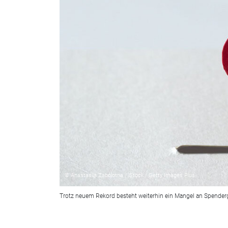
© Anastasiia Zabolotna / iStock / Getty Images Plus
Trotz neuem Rekord besteht weiterhin ein Mangel an Spenderge