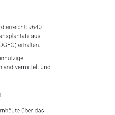
d erreicht: 9640
ansplantate aus
DGFG) erhalten.
innützige
land vermittelt und
H
rnhäute über das