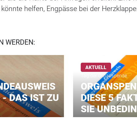
könnte helfen, Engpässe bei der Herzklapp
N WERDEN:
AKTUELL
Tag der Organspende
NDEAUSWEIS
ORGANSPEN
- DAS IST ZU
DIESE 5 FAK
SIE UNBEDI