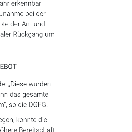
ahr erkennbar
Zunahme bei der
te der An- und
maler Rückgang um
EBOT
de: „Diese wurden
enn das gesamte
m“, so die DGFG.
iegen, konnte die
höhere Bereitschaft