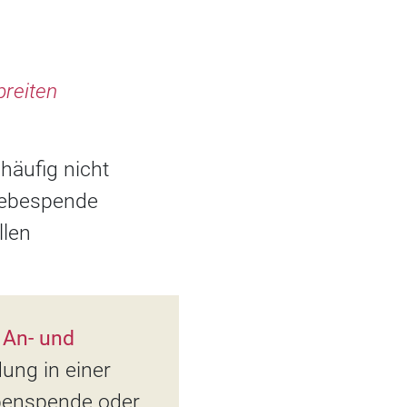
reiten
häufig nicht
webespende
llen
t
An- und
ung in einer
ppenspende oder