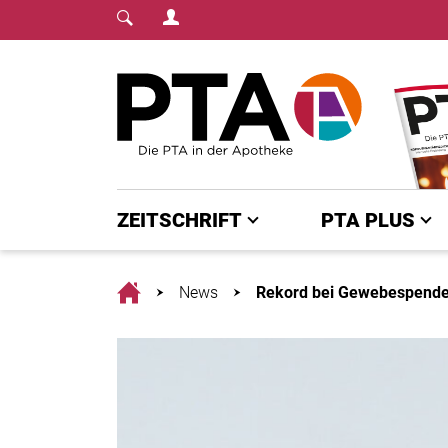
Login Menu
Fachmedium für PTA | diepta.de
Home
ZEITSCHRIFT
PTA PLUS
Home
News
Rekord bei Gewebespende