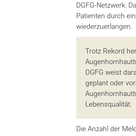
DGFG-Netzwerk. Dad
Patienten durch ei
wiederzuerlangen.
Trotz Rekord her
Augenhornhauttr
DGFG weist dara
geplant oder vorb
Augenhornhauttr
Lebensqualität.
Die Anzahl der Mel