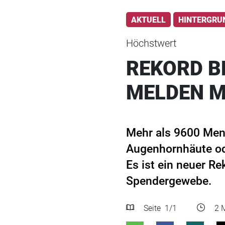
AKTUELL
HINTERGRU
Höchstwert
REKORD B
MELDEN M
Mehr als 9600 Men
Augenhornhäute ode
Es ist ein neuer R
Spendergewebe.
Seite
1
/1
2 M