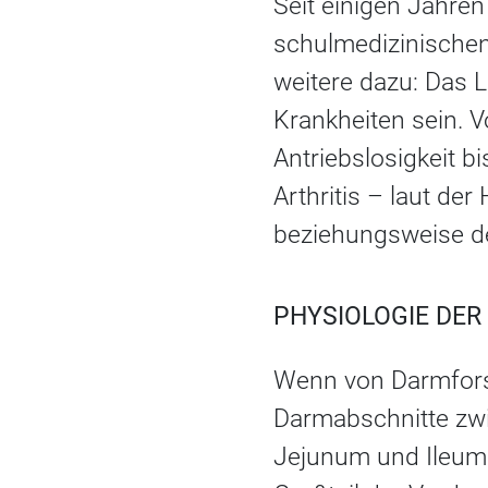
Seit einigen Jahren
schulmedizinischen
weitere dazu: Das 
Krankheiten sein. 
Antriebslosigkeit b
Arthritis – laut de
beziehungsweise de
PHYSIOLOGIE DE
Wenn von Darmforsc
Darmabschnitte z
Jejunum und Ileum