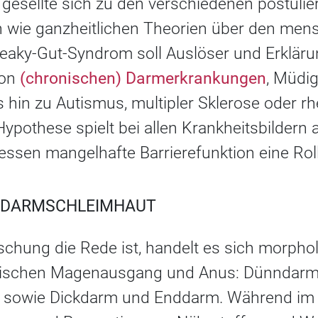
 gesellte sich zu den verschiedenen postulie
 wie ganzheitlichen Theorien über den men
Leaky-Gut-Syndrom soll Auslöser und Erkläru
Von
(chronischen) Darmerkrankungen
, Müdig
is hin zu Autismus, multipler Sklerose oder 
r Hypothese spielt bei allen Krankheitsbilder
ssen mangelhafte Barrierefunktion eine Roll
R DARMSCHLEIMHAUT
hung die Rede ist, handelt es sich morphol
wischen Magenausgang und Anus: Dünndarm
 sowie Dickdarm und Enddarm. Während im