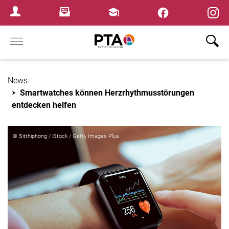
Newsletter
Fortbildungen
Login Menu
Home
News
Smartwatches können Herzrhythmusstörungen
entdecken helfen
© Sitthiphong / iStock / Getty Images Plus