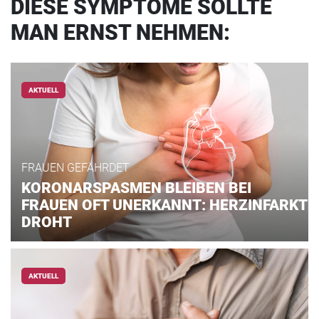
DIESE SYMPTOME SOLLTE
MAN ERNST NEHMEN:
AKTUELL
FRAUEN GEFÄHRDET
KORONARSPASMEN BLEIBEN BEI
FRAUEN OFT UNERKANNT: HERZINFARKT
DROHT
AKTUELL