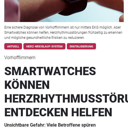
Eine sichere Diagnose von Vorhofflimmern ist nur mittels EKG möglich. Aber
Smartwatches können helfen, Herzrhythmusstörungen frühzeitig zu erkennen
und mögliche gesundheitliche Risiken zu reduzieren.
AKTUELL
HERZ-KREISLAUF-SYSTEM
DIGITALISIERUNG
Vorhofflimmern
SMARTWATCHES
KÖNNEN
HERZRHYTHMUSSTÖR
ENTDECKEN HELFEN
Unsichtbare Gefahr: Viele Betroffene spüren