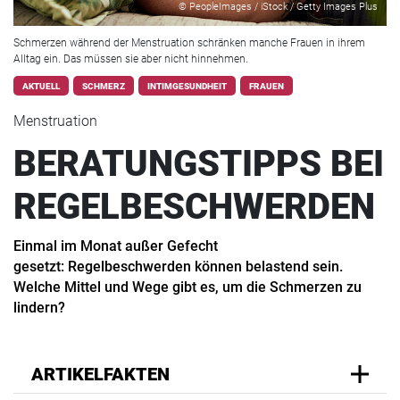
© PeopleImages / iStock / Getty Images Plus
Schmerzen während der Menstruation schränken manche Frauen in ihrem
Alltag ein. Das müssen sie aber nicht hinnehmen.
AKTUELL
SCHMERZ
INTIMGESUNDHEIT
FRAUEN
Menstruation
BERATUNGSTIPPS BEI
REGELBESCHWERDEN
Einmal im Monat außer Gefecht
gesetzt: Regelbeschwerden können belastend sein.
Welche Mittel und Wege gibt es, um die Schmerzen zu
lindern?
ARTIKELFAKTEN