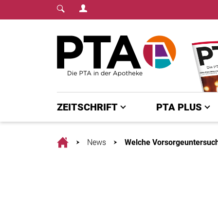
Login Menu
Fachmedium für PTA | diepta.de
Home
ZEITSCHRIFT
PTA PLUS
Home
News
Welche Vorsorgeuntersu