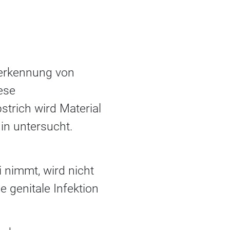
üherkennung von
ese
trich wird Material
n untersucht.
i nimmt, wird nicht
 genitale Infektion