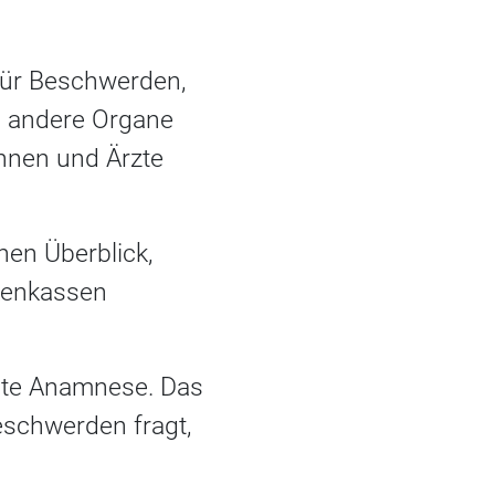
 für Beschwerden,
in andere Organe
innen und Ärzte
nen Überblick,
kenkassen
elte Anamnese. Das
eschwerden fragt,