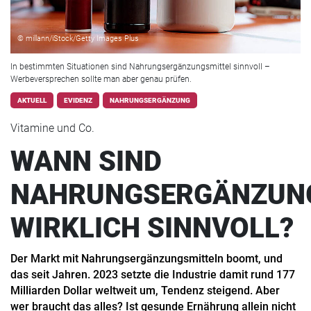
© millann/iStock/Getty Images Plus
In bestimmten Situationen sind Nahrungsergänzungsmittel sinnvoll –
Werbeversprechen sollte man aber genau prüfen.
AKTUELL
EVIDENZ
NAHRUNGSERGÄNZUNG
Vitamine und Co.
WANN SIND
NAHRUNGSERGÄNZUN
WIRKLICH SINNVOLL?
Der Markt mit Nahrungsergänzungsmitteln boomt, und
das seit Jahren. 2023 setzte die Industrie damit rund 177
Milliarden Dollar weltweit um, Tendenz steigend. Aber
wer braucht das alles? Ist gesunde Ernährung allein nicht