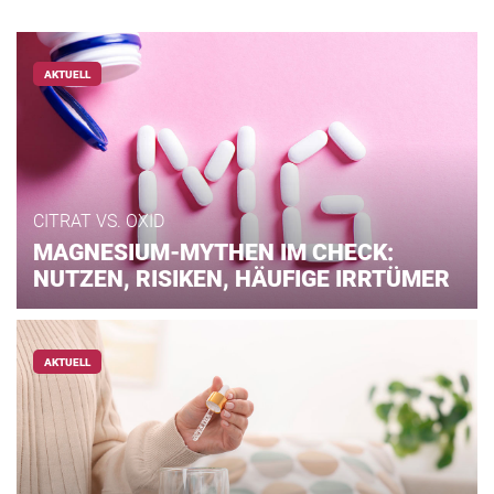
AKTUELL
CITRAT VS. OXID
MAGNESIUM-MYTHEN IM CHECK:
NUTZEN, RISIKEN, HÄUFIGE IRRTÜMER
AKTUELL