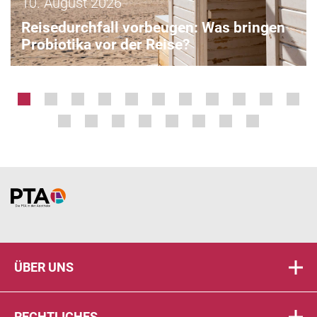
10. August 2026
Reisedurchfall vorbeugen: Was bringen
Probiotika vor der Reise?
Home
ÜBER UNS
RECHTLICHES