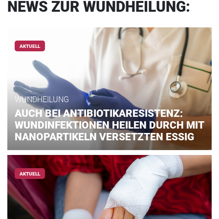
NEWS ZUR WUNDHEILUNG:
AKTUELL
WUNDHEILUNG
AUCH BEI ANTIBIOTIKARESISTENZ:
WUNDINFEKTIONEN HEILEN DURCH MIT
NANOPARTIKELN VERSETZTEN ESSIG
AKTUELL