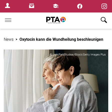
×
Newsletter
Fortbildungen
Login Menu
Home
News
Oxytocin kann die Wundheilung beschleunigen
© LightFieldStudios/iStock/Getty Images Plus