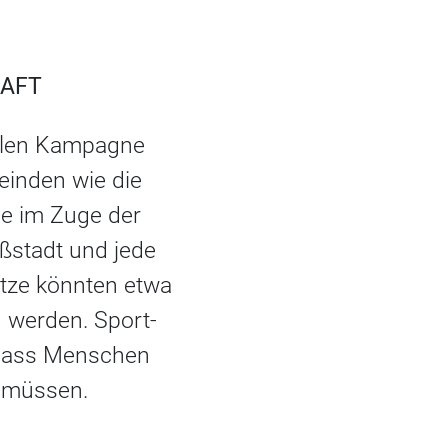
HAFT
ellen Kampagne
inden wie die
e im Zuge der
oßstadt und jede
ätze könnten etwa
 werden. Sport-
, dass Menschen
n müssen.