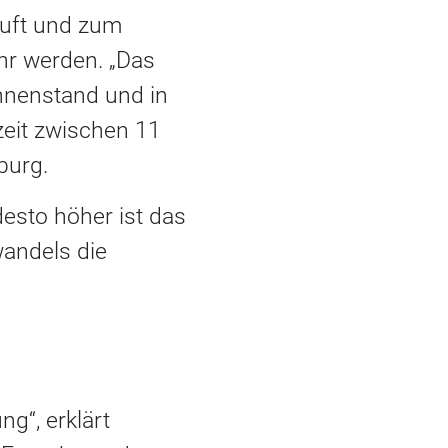
Luft und zum
hr werden. „Das
nnenstand und in
eit zwischen 11
eburg.
desto höher ist das
wandels die
g“, erklärt