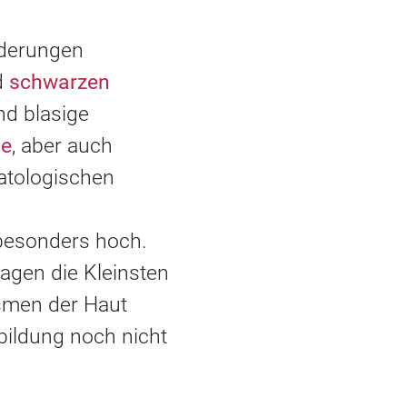
nderungen
d
schwarzen
nd blasige
ne
, aber auch
atologischen
 besonders hoch.
agen die Kleinsten
ismen der Haut
bildung noch nicht