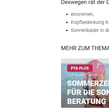
Deswegen rät der 
eincremen,
Kopfbedeckung t
Sonnenbäder in de
MEHR ZUM THEMA
PTA PLUS
Lichtschutzfaktor
SOMMERZEI
FÜR DIE S
BERATUNG