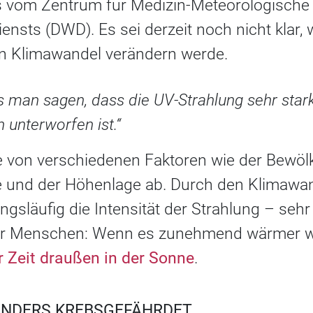
s vom Zentrum für Medizin-Meteorologische
nsts (DWD). Es sei derzeit noch nicht klar, 
n Klimawandel verändern werde.
s man sagen, dass die UV-Strahlung sehr star
unterworfen ist.“
ge von verschiedenen Faktoren wie der Bewöl
 und der Höhenlage ab. Durch den Klimawan
gsläufig die Intensität der Strahlung – sehr
 der Menschen: Wenn es zunehmend wärmer w
 Zeit draußen in der Sonne
.
ONDERS KREBSGEFÄHRDET