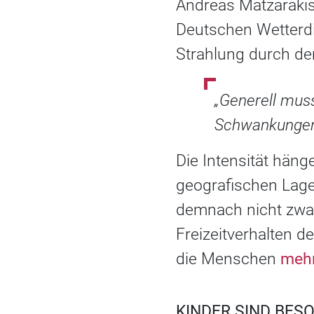
Andreas Matzaraki
Deutschen Wetterdie
Strahlung durch de
„Generell mus
Schwankungen 
Die Intensität hän
geografischen Lage
demnach nicht zwan
Freizeitverhalten
die Menschen
mehr
KINDER SIND BES