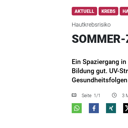
AKTUELL
KREBS
H
Hautkrebsrisiko
SOMMER-Z
Ein Spaziergang in
Bildung gut. UV-S
Gesundheitsfolgen 
Seite
1
/1
3 M