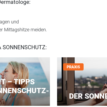
Dermatologe:
ragen und
r Mittagshitze meiden.
 SONNENSCHUTZ:
PRAXIS
T – TIPPS
ONNENSCHUTZ-
DER SONN