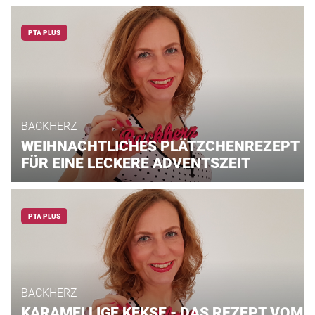
PTA PLUS
BACKHERZ
WEIHNACHTLICHES PLÄTZCHENREZEPT
FÜR EINE LECKERE ADVENTSZEIT
PTA PLUS
BACKHERZ
KARAMELLIGE KEKSE - DAS REZEPT VOM