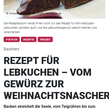
© Kirsten Metternich von Wolff / herzwiese.de
Die Rezeptautorin verrät Ihnen nicht nur das Rezept für Mini-Marzipan-
Lebkuchen, sondern auch, wie Sie Lebkuchengewürz selbst machen und
verschenken.
PTA PLUS
REZEPTE
FREIZEIT
Backherz
REZEPT FÜR
LEBKUCHEN – VOM
GEWÜRZ ZUR
WEIHNACHTSNASCHER
Backen streichelt die Seele, vom Teigrühren bis zum