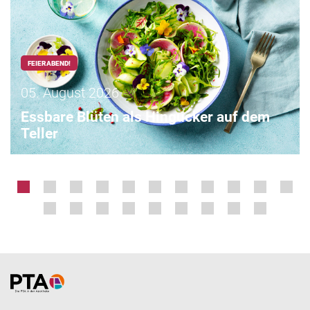
FEIERABEND!
05. August 2026
Essbare Blüten als Hingucker auf dem
Teller
Home