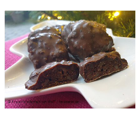
MINI-
LEBKUCHEN
MIT
MARZIPAN
Schwierigkeitsgrad:
leicht
bis
mittel
Zubereitungszeit:
© Kirsten Metternich von Wolff / herzwiese.de
30
Minuten
Backzeit:
30