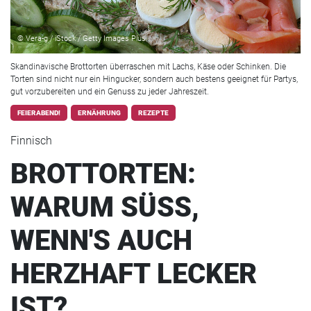
© Vera-g / iStock / Getty Images Plus
Skandinavische Brottorten überraschen mit Lachs, Käse oder Schinken. Die
Torten sind nicht nur ein Hingucker, sondern auch bestens geeignet für Partys,
gut vorzubereiten und ein Genuss zu jeder Jahreszeit.
FEIERABEND!
ERNÄHRUNG
REZEPTE
Finnisch
BROTTORTEN:
WARUM SÜSS,
WENN'S AUCH
HERZHAFT LECKER
IST?