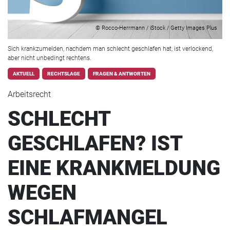
© Rocco-Herrmann / iStock / Getty Images Plus
Sich krankzumelden, nachdem man schlecht geschlafen hat, ist verlockend,
aber nicht unbedingt rechtens.
AKTUELL
RECHTSLAGE
FRAGEN & ANTWORTEN
Arbeitsrecht
SCHLECHT
GESCHLAFEN? IST
EINE KRANKMELDUNG
WEGEN
SCHLAFMANGEL