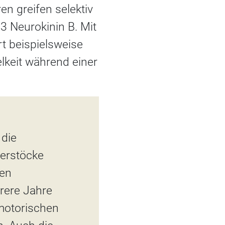
n greifen selektiv
3 Neurokinin B. Mit
t beispielsweise
lkeit während einer
 die
ierstöcke
ten
rere Jahre
motorischen