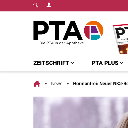
Login Menu
Fachmedium für PTA | diepta.de
Home
ZEITSCHRIFT
PTA PLUS
Home
News
Hormonfrei: Neuer NK3-Re