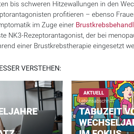
en bis schweren Hitzewallungen in den We
orantagonisten profitieren – ebenso Fraue
mptomatik im Zuge einer
Brustkrebsbehand
rste NK3-Rezeptorantagonist, der bei menop
rend einer Brustkrebstherapie eingesetzt w
ESSER VERSTEHEN:
AKTUELL
Lebensabschnitt
ELJAHRE
TABUZEIT V
M
WECHSELJA
ATZ
IM FOKUS