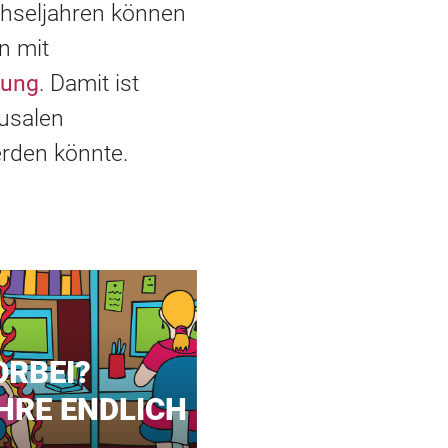
chseljahren können
n mit
lung
. Damit ist
ausalen
erden könnte.
ORBEI?
HRE ENDLICH