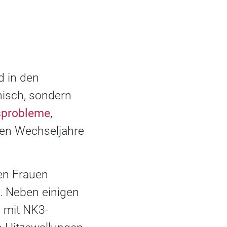
d in den
hisch, sondern
sprobleme
,
en Wechseljahre
en Frauen
. Neben einigen
 mit NK3-