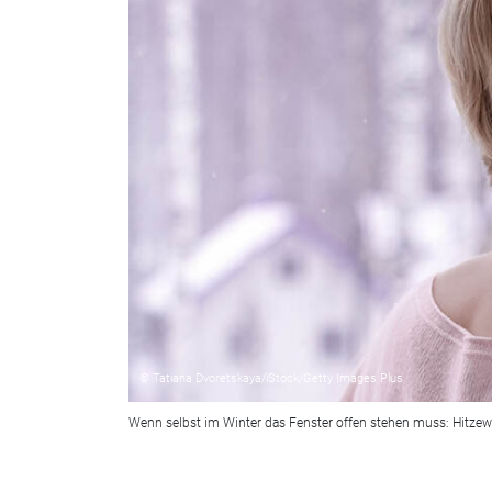
© Tatiana Dvoretskaya/iStock/Getty Images Plus
Wenn selbst im Winter das Fenster offen stehen muss: Hitze