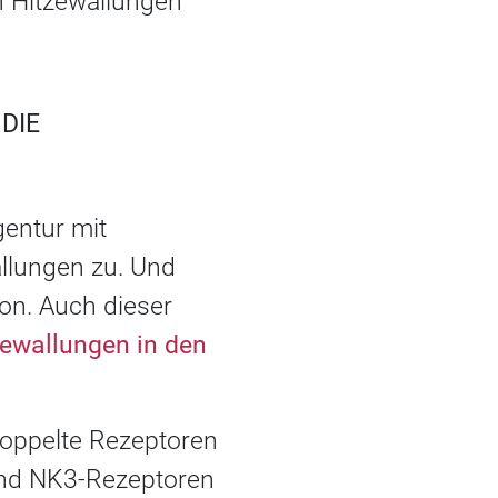
n Hitzewallungen
DIE
gentur mit
llungen zu. Und
ion. Auch dieser
zewallungen in den
koppelte Rezeptoren
und NK3-Rezeptoren