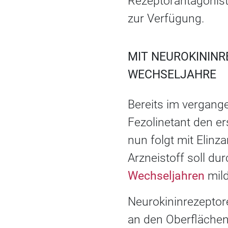
Rezeptorantagonist
zur Verfügung.
MIT NEUROKININR
WECHSELJAHRE
Bereits im vergange
Fezolinetant den e
nun folgt mit Elinz
Arzneistoff soll d
Wechseljahren
mild
Neurokininrezeptor
an den Oberfläche