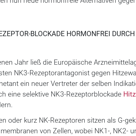
en nun neue hormonfreie Alternativen gege
EZEPTOR-BLOCKADE HORMONFREI DURCH 
nen Jahr ließ die Europäische Arzneimittela
rsten NK3-Rezeptorantagonist gegen Hitzewa
anetant ein neuer Vertreter der selben Indikat
urch eine selektive NK3-Rezeptorblockade
Hit
ern.
en oder kurz NK-Rezeptoren sitzen als G-ge
nmembranen von Zellen, wobei NK1-, NK2- 