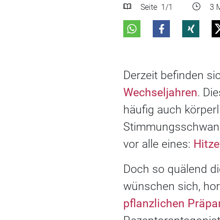
Seite
1
/1
3 M
Derzeit befinden si
Wechseljahren
. Di
häufig auch körper
Stimmungsschwanku
vor alle eines:
Hitz
Doch so quälend di
wünschen sich, ho
pflanzlichen Präpa