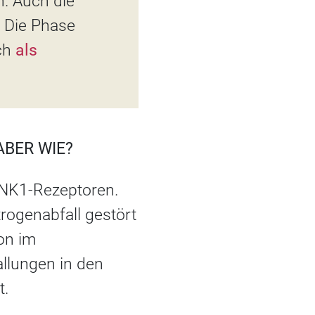
. Auch die
. Die Phase
uch
als
BER WIE?
 NK1-Rezeptoren.
trogenabfall gestört
on im
llungen in den
t.