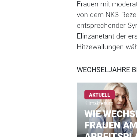
Frauen mit moderat
von dem NK3-Rezept
entsprechender Sy
Elinzanetant der e
Hitzewallungen wäh
WECHSELJAHRE B
AKTUELL
Klimakterium
WIE WECHS
FRAUEN A
ARBEITSPL