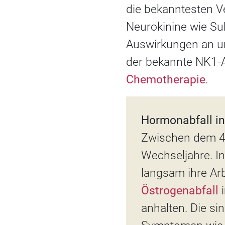
die bekanntesten V
Neurokinine wie Su
Auswirkungen an un
der bekannte NK1-A
Chemotherapie
.
Hormonabfall in
Zwischen dem 45
Wechseljahre. In
langsam ihre Arb
Östrogenabfall
anhalten. Die s