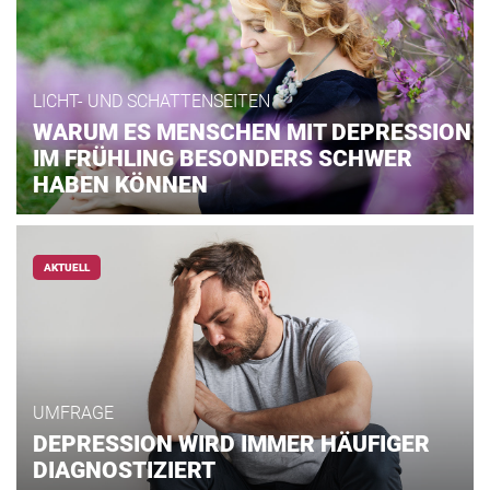
LICHT- UND SCHATTENSEITEN
WARUM ES MENSCHEN MIT DEPRESSION
IM FRÜHLING BESONDERS SCHWER
HABEN KÖNNEN
AKTUELL
UMFRAGE
DEPRESSION WIRD IMMER HÄUFIGER
DIAGNOSTIZIERT