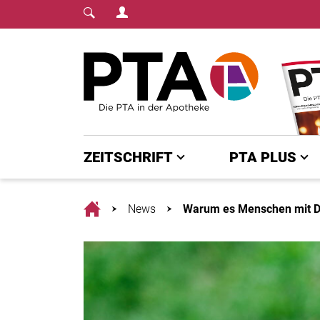
Login Menu
Fachmedium für PTA | diepta.de
Home
ZEITSCHRIFT
PTA PLUS
Home
News
Warum es Menschen mit De