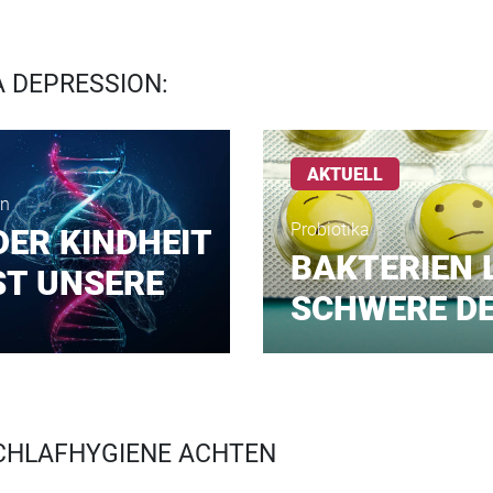
 DEPRESSION:
AKTUELL
en
Probiotika
DER KINDHEIT
BAKTERIEN 
ST UNSERE
SCHWERE D
SCHLAFHYGIENE ACHTEN