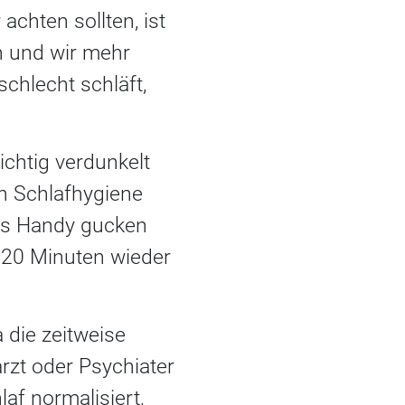
 achten sollten, ist
n und wir mehr
chlecht schläft,
chtig verdunkelt
n Schlafhygiene
ins Handy gucken
h 20 Minuten wieder
 die zeitweise
zt oder Psychiater
af normalisiert,