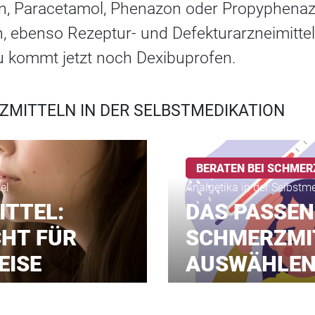
en, Paracetamol, Phenazon oder Propyphena
, ebenso Rezeptur- und Defekturarzneimittel
zu kommt jetzt noch Dexibuprofen.
MITTELN IN DER SELBSTMEDIKATION
BERATEN BEI SCHMER
el
Analgetika in der Selbstm
TTEL:
DAS PASSEN
CHT FÜR
SCHMERZMI
EISE
AUSWÄHLE