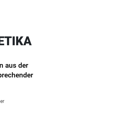
ETIKA
n aus der
sprechender
er