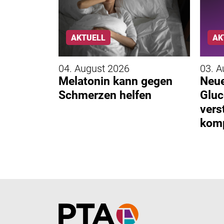
N
AKTUELL
AK
04. August 2026
03. A
Melatonin kann gegen
Neue
Flatulenz
Schmerzen helfen
Gluc
vers
komp
Home