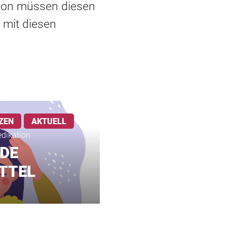
zon müssen diesen
 mit diesen
ZEN
AKTUELL
edikation
DE
TTEL
N