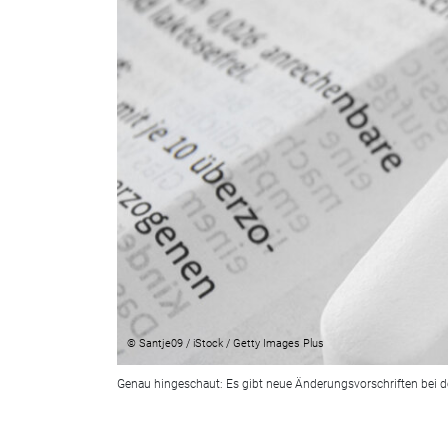
© Santje09 / iStock / Getty Images Plus
Genau hingeschaut: Es gibt neue Änderungsvorschriften bei 