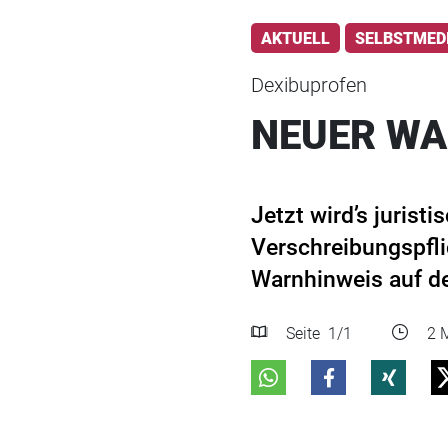
AKTUELL
SELBSTMED
Dexibuprofen
NEUER WA
Jetzt wird’s juris
Verschreibungspfli
Warnhinweis auf d
Seite
1
/1
2 M