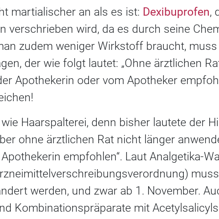
cht martialischer an als es ist:
Dexibuprofen
,
n verschrieben wird, da es durch seine Chemi
man zudem weniger Wirkstoff braucht, muss 
en, der wie folgt lautet: „Ohne ärztlichen Ra
der Apothekerin oder vom Apotheker empfoh
eichen!
 wie Haarspalterei, denn bisher lautete der H
er ohne ärztlichen Rat nicht länger anwend
 Apothekerin empfohlen“. Laut Analgetika-W
rzneimittelverschreibungsverordnung) musst
ndert werden, und zwar ab 1. November. Au
und Kombinationspräparate mit Acetylsalicyls