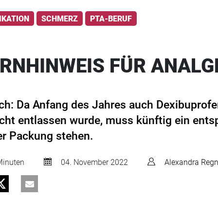
IKATION
SCHMERZ
PTA-BERUF
RNHINWEIS FÜR ANALG
tisch: Da Anfang des Jahres auch Dexibuprofe
cht entlassen wurde, muss künftig ein ent
er Packung stehen.
inuten
04. November 2022
Alexandra Regn