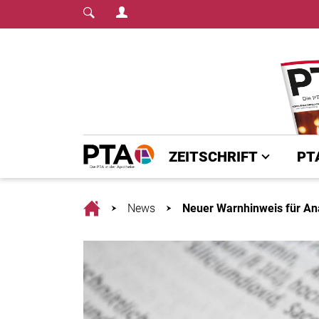
Login Menu
Fachmedium für PTA | diepta.de
Home
ZEITSCHRIFT
PT
Home
News
Neuer Warnhinweis für An