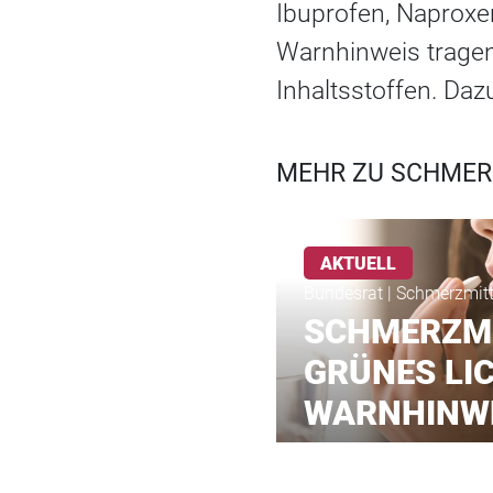
Ibuprofen, Naprox
Warnhinweis tragen
Inhaltsstoffen. Da
MEHR ZU SCHMERZ
AKTUELL
Bundesrat | Schmerzmitt
SCHMERZMI
GRÜNES LI
WARNHINW