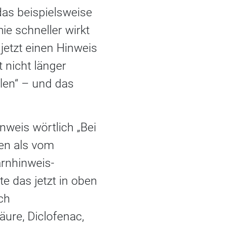
 das beispielsweise
e schneller wirkt
jetzt einen Hinweis
t nicht länger
len“ – und das
inweis wörtlich „Bei
en als vom
arnhinweis-
e das jetzt in oben
ch
äure, Diclofenac,