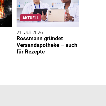
AKTUELL
AKTUELL
21. Juli 2026
20. Juli 20
Rossmann gründet
ApBetrO:
Versandapotheke – auch
Änderung
für Rezepte
Rezeptur