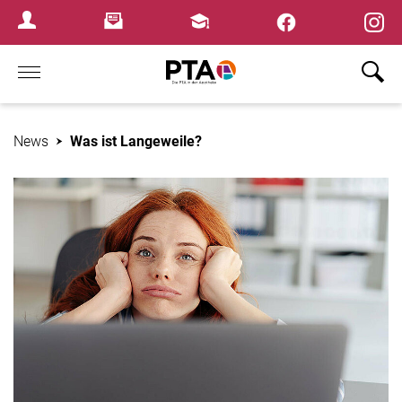
×
Newsletter
Fortbildungen
Login Menu
Home
News
Was ist Langeweile?