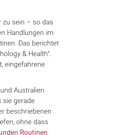
 zu sein – so das
hen Handlungen im
inen. Das berichtet
hology & Health“.
st, eingefahrene
und Australien
 sie gerade
er beschriebenen
iefen, ohne dass
unden Routinen