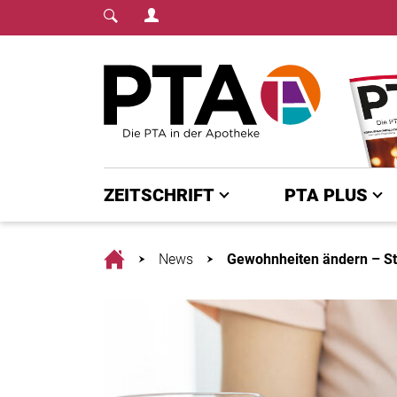
Login Menu
Fachmedium für PTA | diepta.de
Home
ZEITSCHRIFT
PTA PLUS
Home
News
Gewohnheiten ändern – St