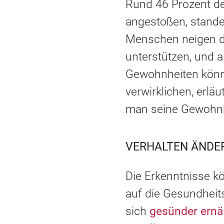
Rund 46 Prozent de
angestoßen, stande
Menschen neigen de
unterstützen, und a
Gewohnheiten könnt
verwirklichen, erlä
man seine Gewohnh
VERHALTEN ÄNDE
Die Erkenntnisse k
auf die Gesundheit
sich
gesünder ernä