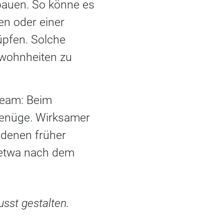
bauen. So könne es
n oder einer
üpfen. Solche
ewohnheiten zu
Team: Beim
 genüge. Wirksamer
 denen früher
 etwa nach dem
sst gestalten.