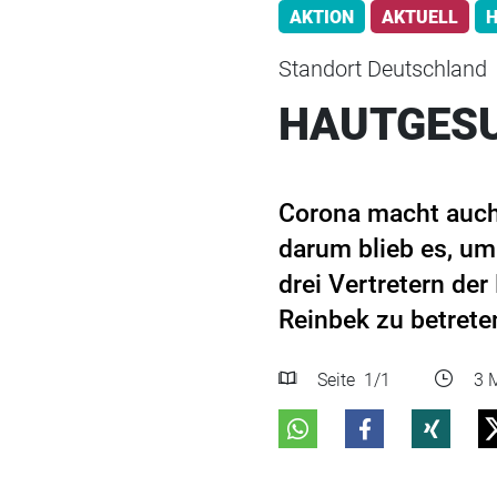
AKTION
AKTUELL
H
Standort Deutschland
HAUTGESU
Corona macht auch 
darum blieb es, um 
drei Vertretern der
Reinbek zu betrete
Seite
1
/1
3 M