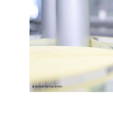
© Almirall Hermal GmbH