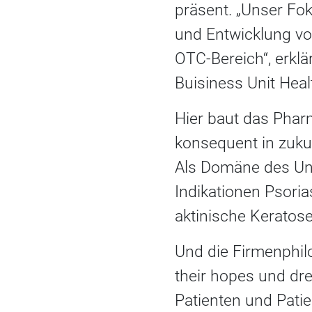
präsent. „Unser Fok
und Entwicklung vo
OTC-Bereich“, erklä
Buisiness Unit Healt
Hier baut das Phar
konsequent in zukun
Als Domäne des Un
Indikationen Psoria
aktinische Kerato
Und die Firmenphi
their hopes und drea
Patienten und Patie