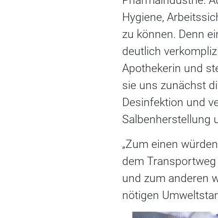
Pharmaindustrie. A
Hygiene, Arbeitssic
zu können. Denn ei
deutlich verkompliz
Apothekerin und ste
sie uns zunächst d
Desinfektion und v
Salbenherstellung u
„Zum einen würden
dem Transportweg n
und zum anderen wer
nötigen Umweltsta