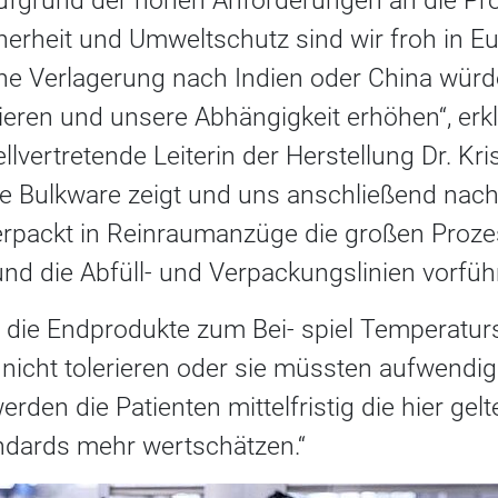
ufgrund der hohen Anforderungen an die Pro
herheit und Umweltschutz sind wir froh in E
ne Verlagerung nach Indien oder China würde
ieren und unsere Abhängigkeit erhöhen“, erk
llvertretende Leiterin der Herstellung Dr. Kri
ie Bulkware zeigt und uns anschließend nach 
erpackt in Reinraumanzüge die großen Proz
nd die Abfüll- und Verpackungslinien vorführ
 die Endprodukte zum Bei- spiel Temperatu
icht tolerieren oder sie müssten aufwendig
den die Patienten mittelfristig die hier ge
ndards mehr wertschätzen.“