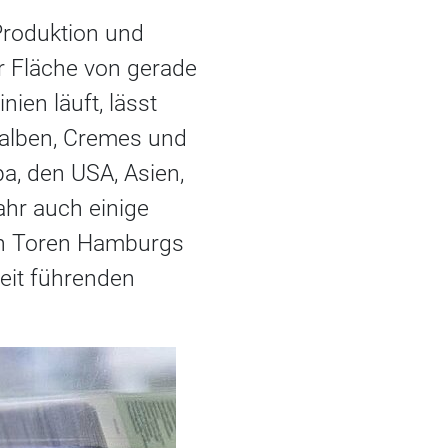
 Produktion und
r Fläche von gerade
ien läuft, lässt
Salben, Cremes und
pa, den USA, Asien,
ahr auch einige
den Toren Hamburgs
weit führenden