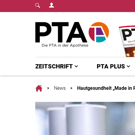
Login Menu
Fachmedium für PTA | diepta.de
Home
ZEITSCHRIFT
PTA PLUS
Home
News
Hautgesundheit „Made in 