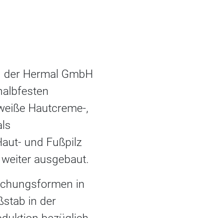
ion der Hermal GmbH
halbfesten
weiße Hautcreme-,
als
Haut- und Fußpilz
 weiter ausgebaut.
eichungsformen in
ßstab in der