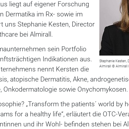
us liegt auf eigener Forschung
n Dermatika im Rx- sowie im
rt uns Stephanie Kesten, Director
hcare bei Almirall.
maunternehmen sein Portfolio
ftsträchtigen Indikationen aus.
Stephanie Kesten, D
Almirall © Almiral
ternehmens nennt Kersten die
sis, atopische Dermatitis, Akne, androgenetis
se, Onkodermatologie sowie Onychomykosen.
losophie?
„Transform the patients´ world by h
ms for a healthy life“, erläutert die OTC-Ver
ntinnen und ihr Wohl- befinden stehen bei Alm