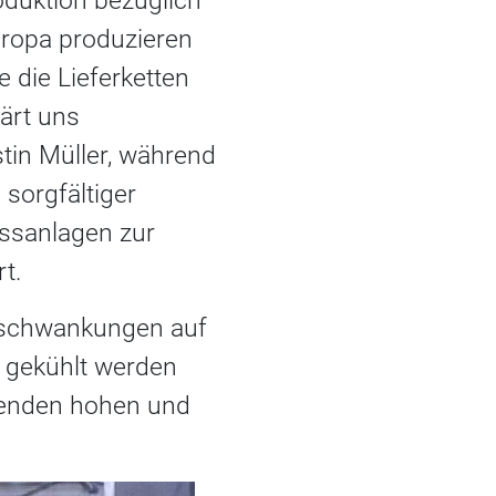
duktion bezüglich
uropa produzieren
 die Lieferketten
lärt uns
stin Müller, während
sorgfältiger
essanlagen zur
t.
rschwankungen auf
 gekühlt werden
ltenden hohen und