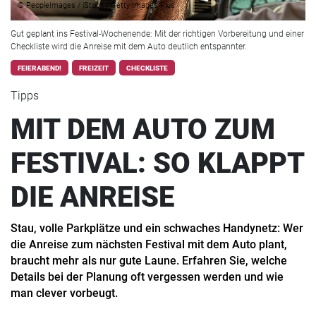
© PeopleImages / iStock / Getty Images Plus
Gut geplant ins Festival-Wochenende: Mit der richtigen Vorbereitung und einer
Checkliste wird die Anreise mit dem Auto deutlich entspannter.
FEIERABEND!
FREIZEIT
CHECKLISTE
Tipps
MIT DEM AUTO ZUM
FESTIVAL: SO KLAPPT
DIE ANREISE
Stau, volle Parkplätze und ein schwaches Handynetz: Wer
die Anreise zum nächsten Festival mit dem Auto plant,
braucht mehr als nur gute Laune. Erfahren Sie, welche
Details bei der Planung oft vergessen werden und wie
man clever vorbeugt.