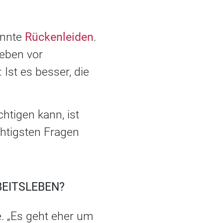
annte
Rückenleiden
.
leben vor
Ist es besser, die
htigen kann, ist
chtigsten Fragen
BEITSLEBEN?
e. „Es geht eher um