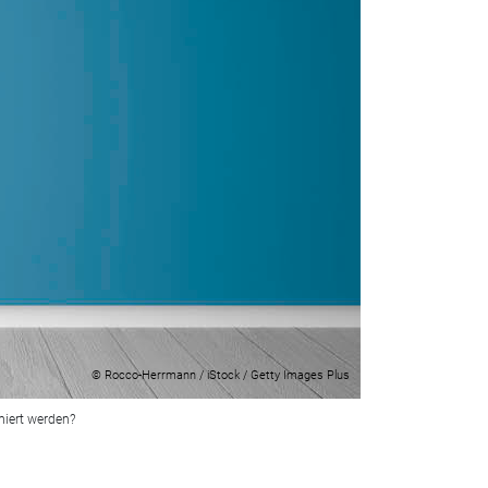
© Rocco-Herrmann / iStock / Getty Images Plus
miert werden?