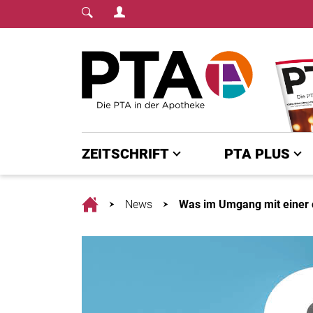
Login Menu
Fachmedium für PTA | diepta.de
Home
ZEITSCHRIFT
PTA PLUS
Home
News
Was im Umgang mit einer c