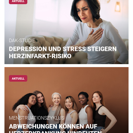
AKTUELL
DAK-STUDIE
DEPRESSION UND STRESS STEIGERN
HERZINFARKT-RISIKO
AKTUELL
MENSTRUATIONSZYKLUS
ABWEICHUNGEN KÖNNEN AUF