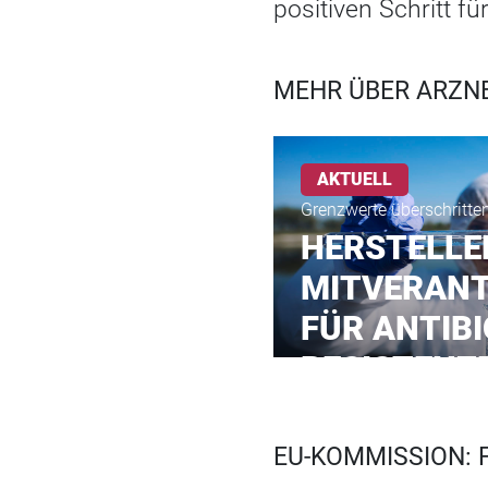
positiven Schritt fü
MEHR ÜBER ARZNE
AKTUELL
Grenzwerte überschritte
HERSTELLE
MITVERAN
FÜR ANTIBI
RESISTENZ
EU-KOMMISSION: 