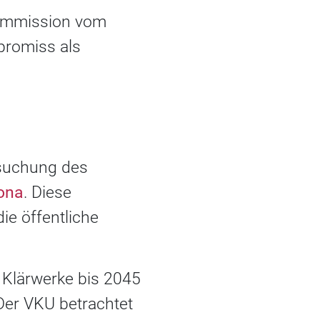
-Kommission vom
promiss als
rsuchung des
ona
. Diese
ie öffentliche
 Klärwerke bis 2045
Der VKU betrachtet