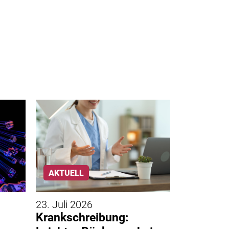
AKTUELL
AKTUELL
23. Juli 2026
21. Juli 20
Krankschreibung:
Krankenk