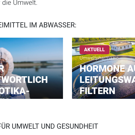
r die Umwelt.
IMITTEL IM ABWASSER:
AKTUELL
n
Umweltpharmazie
R
HORMONE A
TWORTLICH
LEITUNGSW
OTIKA-
FILTERN
EN
FÜR UMWELT UND GESUNDHEIT