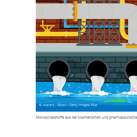
© intararit / iStock / Getty Images Plus
Mikroschadstoffe aus der kosmetischen und pharmazeutischen 