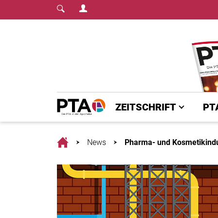
Login Menu
Fachmedium für PTA | diepta.de
Home
ZEITSCHRIFT
PT
Home
News
Pharma- und Kosmetikindu