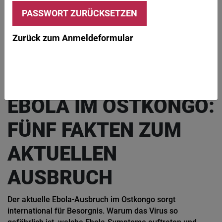
© Media Lens King / iStock / Getty Images Plus
Zurück zum Anmeldeformular
Ebola gehört zu den tödlichsten bekannten Infektionskrankheiten.
AKTUELL
INFEKTE & INFEKTIONEN
BAKTERIEN & VIREN
FORSCHUNG
Risiken und Schutzmaßnahmen
EBOLA IM OSTKONGO:
FÜNF FAKTEN ZUM
AKTUELLEN
AUSBRUCH
Der aktuelle Ebola-Ausbruch im Ostkongo sorgt
international für Besorgnis. Warum das Virus so