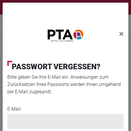
×
Newsletter
Fortbildungen
Login Menu
Home
×
Home
News
Ebola im Ostkongo: Fünf Fakten zum aktuellen
Ausbruch
PASSWORT VERGESSEN?
Bitte geben Sie Ihre E-Mail ein. Anweisungen zum
Zurücksetzen Ihres Passworts werden Ihnen umgehend
per E-Mail zugesandt.
E-Mail: