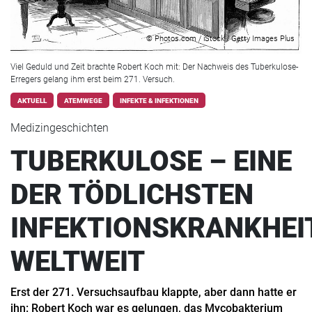
© Photos.com / iStock / Getty Images Plus
Viel Geduld und Zeit brachte Robert Koch mit: Der Nachweis des Tuberkulose-
Erregers gelang ihm erst beim 271. Versuch.
AKTUELL
ATEMWEGE
INFEKTE & INFEKTIONEN
Medizingeschichten
TUBERKULOSE – EINE
DER TÖDLICHSTEN
INFEKTIONSKRANKHEI
WELTWEIT
Erst der 271. Versuchsaufbau klappte, aber dann hatte er
ihn: Robert Koch war es gelungen, das Mycobakterium