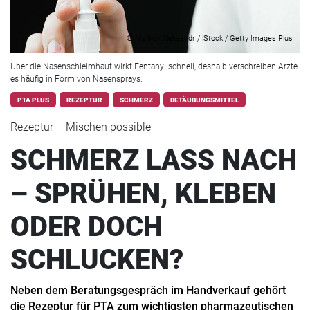
© Malikov Aleksandr / iStock / Getty Images Plus
Über die Nasenschleimhaut wirkt Fentanyl schnell, deshalb verschreiben Ärzte
es häufig in Form von Nasensprays.
PTA PLUS
REZEPTUR
SCHMERZ
BETÄUBUNGSMITTEL
Rezeptur – Mischen possible
SCHMERZ LASS NACH
– SPRÜHEN, KLEBEN
ODER DOCH
SCHLUCKEN?
Neben dem Beratungsgespräch im Handverkauf gehört
die Rezeptur für PTA zum wichtigsten pharmazeutischen