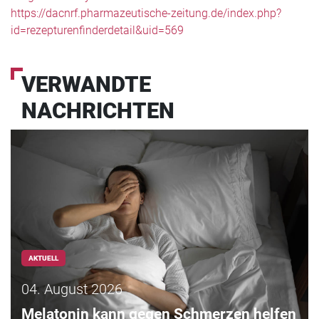
https://dacnrf.pharmazeutische-zeitung.de/index.php?
id=rezepturenfinderdetail&uid=569
VERWANDTE
NACHRICHTEN
AKTUELL
04. August 2026
Melatonin kann gegen Schmerzen helfen