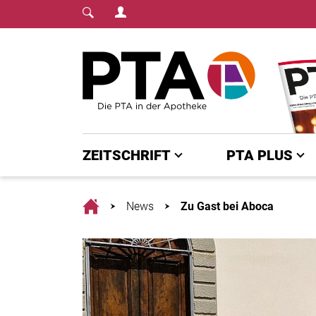
Login Menu
Fachmedium für PTA | diepta.de
Home
ZEITSCHRIFT
PTA PLUS
Home
News
Zu Gast bei Aboca