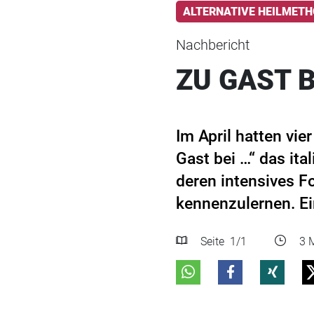
ALTERNATIVE HEILMET
Nachbericht
ZU GAST 
Im April hatten vie
Gast bei …“ das it
deren intensives 
kennenzulernen. Ei
Seite
1
/1
3 M