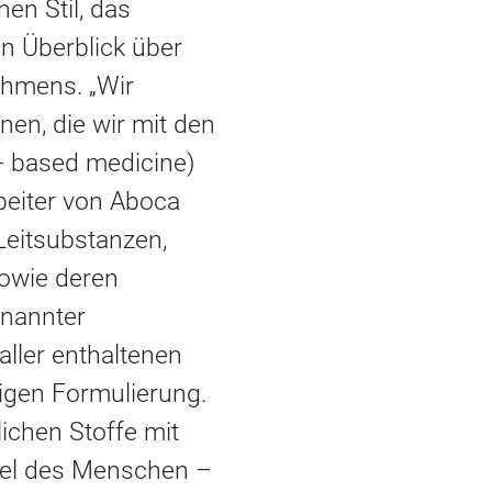
en Stil, das
en Überblick über
ehmens. „Wir
nen, die wir mit den
- based medicine)
beiter von Aboca
Leitsubstanzen,
sowie deren
enannter
aller enthaltenen
igen Formulierung.
ichen Stoffe mit
sel des Menschen –