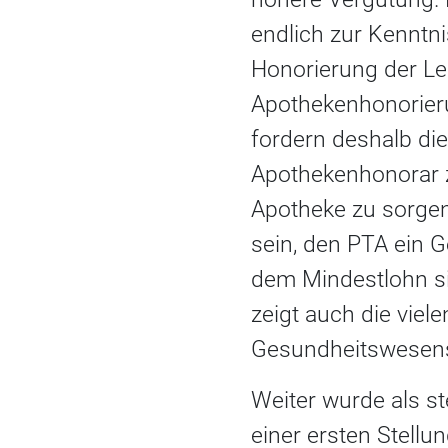
endlich zur Kenntn
Honorierung der L
Apothekenhonorieru
fordern deshalb die 
Apothekenhonorar z
Apotheke zu sorgen
sein, den PTA ein G
dem Mindestlohn si
zeigt auch die viel
Gesundheitswesens. E
Weiter wurde als st
einer ersten Stellu