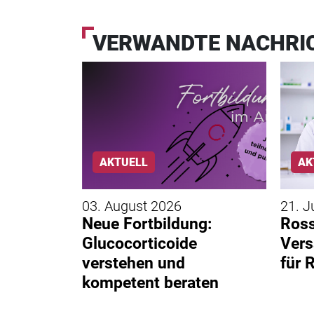
VERWANDTE NACHRI
AKTUELL
AK
03. August 2026
21. J
egen
Neue Fortbildung:
Ros
ttoo –
Glucocorticoide
Vers
verstehen und
für 
kompetent beraten