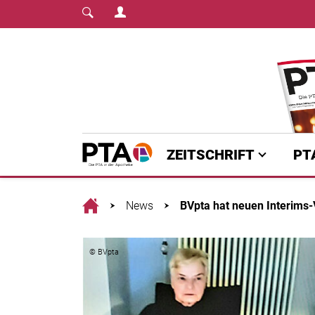
Login Menu
Fachmedium für PTA | diepta.de
Home
ZEITSCHRIFT
PT
Home
News
BVpta hat neuen Interims
© BVpta