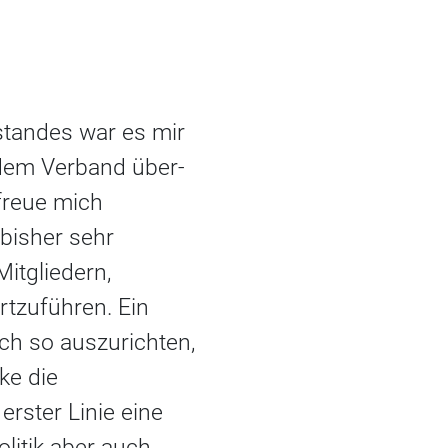
standes war es mir
 dem Verband über-
freue mich
 bisher sehr
itgliedern,
rtzuführen. Ein
sch so auszurichten,
ke die
erster Linie eine
litik aber auch