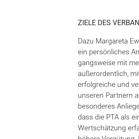
ZIELE DES VERBA
Dazu Margareta Ewe
ein persönliches An
gangsweise mit mei
außerordentlich, mi
erfolgreiche und v
unseren Partnern a
besonderes Anliegen
dass die PTA als ei
Wertschätzung erfah
höhere Vergütung. D