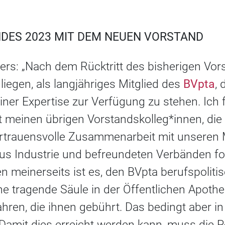
NDES 2023 MIT DEM NEUEN VORSTAND
rs: „Nach dem Rücktritt des bisherigen Vor
liegen, als langjähriges Mitglied des
BVpta
,
ner Expertise zur Verfügung zu stehen. Ich 
t meinen übrigen Vorstandskolleg*innen, die
ertrauensvolle Zusammenarbeit mit unseren M
us Industrie und befreundeten Verbänden fo
 meinerseits ist es, den BVpta berufspoliti
ne tragende Säule in der Öffentlichen Apothe
ren, die ihnen gebührt. Das bedingt aber in 
amit dies erreicht werden kann, muss die Po