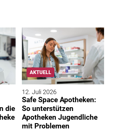
AKTUELL
AKTUELL
12. Juli 2026
11. Juli 20
Safe Space Apotheken:
Assistier
n die
So unterstützen
gestartet
theke
Apotheken Jugendliche
Sprechst
mit Problemen
Apothek