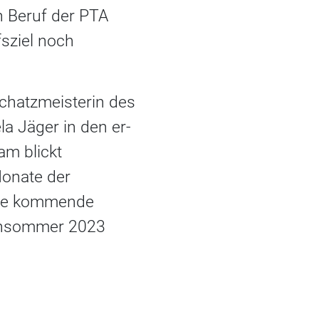
n Beruf der PTA
fsziel noch
chatzmeisterin des
a Jäger in den er-
am blickt
Monate der
 Die kommende
rühsommer 2023