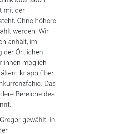
 mit der
teht. Ohne höhere
hlt werden. Wir
en anhält, im
 der Örtlichen
r:innen möglich
hältern knapp über
nkurrenzfähig. Das
ndere Bereiche des
nnt.“
 Gregor gewählt. In
der