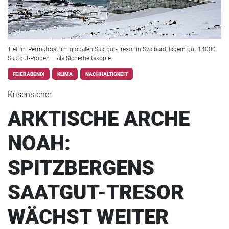
Tief im Permafrost, im globalen Saatgut-Tresor in Svalbard, lagern gut 14000
Saatgut-Proben – als Sicherheitskopie.
FEIERABEND!
KLIMA
NACHHALTIGKEIT
Krisensicher
ARKTISCHE ARCHE
NOAH:
SPITZBERGENS
SAATGUT-TRESOR
WÄCHST WEITER