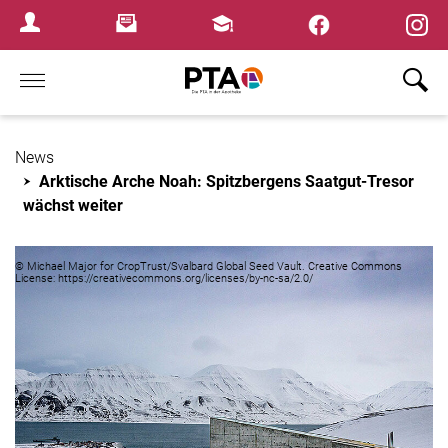
×
Newsletter
Fortbildungen
Login Menu
Home
News
Arktische Arche Noah: Spitzbergens Saatgut-Tresor
wächst weiter
© Michael Major for CropTrust/Svalbard Global Seed Vault. Creative Commons
License: https://creativecommons.org/licenses/by-nc-sa/2.0/