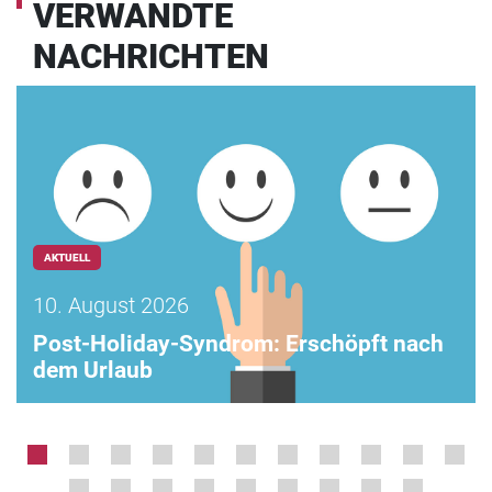
VERWANDTE
NACHRICHTEN
AKTUELL
10. August 2026
Post-Holiday-Syndrom: Erschöpft nach
dem Urlaub