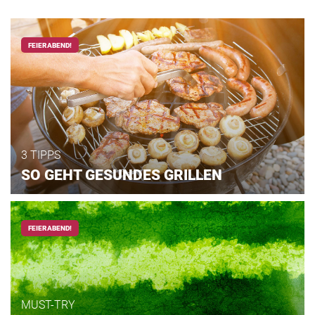
FEIERABEND!
3 TIPPS
SO GEHT GESUNDES GRILLEN
FEIERABEND!
MUST-TRY