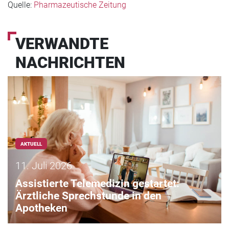
Quelle:
Pharmazeutische Zeitung
VERWANDTE
NACHRICHTEN
AKTUELL
11. Juli 2026
Assistierte Telemedizin gestartet:
Ärztliche Sprechstunde in den
Apotheken