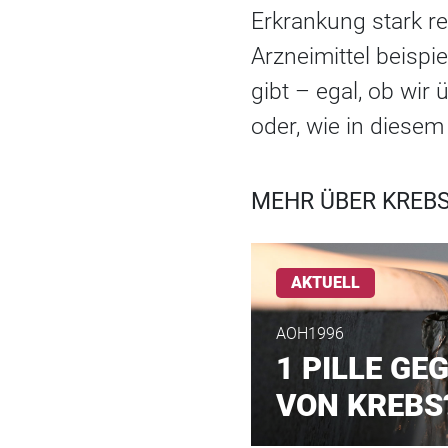
Erkrankung stark re
Arzneimittel beispi
gibt – egal, ob wir
oder, wie in diesem
MEHR ÜBER KREBS
AKTUELL
AOH1996
1 PILLE GE
VON KREBS