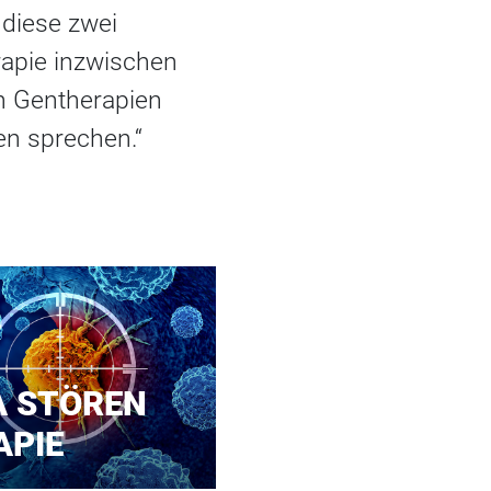
 diese zwei
erapie inzwischen
on Gentherapien
en sprechen.“
A STÖREN
APIE