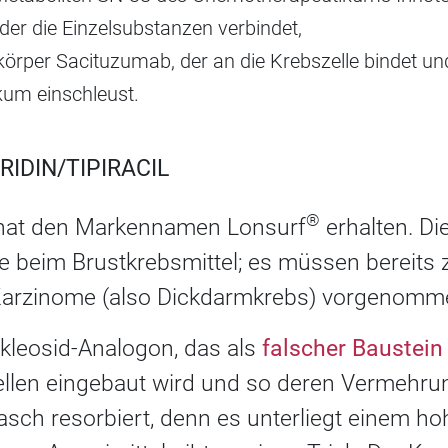
der die Einzelsubstanzen verbindet,
örper Sacituzumab, der an die Krebszelle bindet un
um einschleust.
URIDIN/TIPIRACIL
®
il hat den Markennamen Lonsurf
erhalten. Die
 beim Brustkrebsmittel; es müssen bereits
 Karzinome (also Dickdarmkrebs) vorgenomm
Nukleosid-Analogon, das als
falscher Baustein
Zellen eingebaut wird und so deren Vermehru
rasch resorbiert, denn es unterliegt einem ho