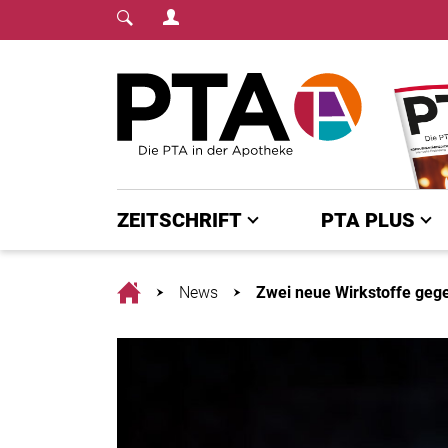
Login Menu
Fachmedium für PTA | diepta.de
Home
ZEITSCHRIFT
PTA PLUS
Home
News
Zwei neue Wirkstoffe geg