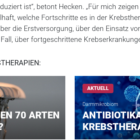
duziert ist“, betont Hecken. „Für mich zeigen
elhaft, welche Fortschritte es in der Krebsth
 über die Erstversorgung, über den Einsatz v
 Fall, über fortgeschrittene Krebserkrankung
THERAPIEN:
AKTUELL
Darmmikrobiom
GEN 70 ARTEN
ANTIBIOTIK
?
KREBSTHER