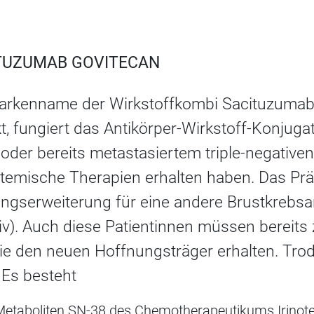
ITUZUMAB GOVITECAN
Markenname der Wirkstoffkombi Sacituzumab 
, fungiert das Antikörper-Wirkstoff-Konjuga
 oder bereits metastasiertem triple-negati
ystemische Therapien erhalten haben. Das Prä
ngserweiterung für eine andere Brustkrebsar
iv). Auch diese Patientinnen müssen bereits
sie den neuen Hoffnungsträger erhalten. Trod
: Es besteht
Metaboliten SN-38 des Chemotherapeutikums Irinot