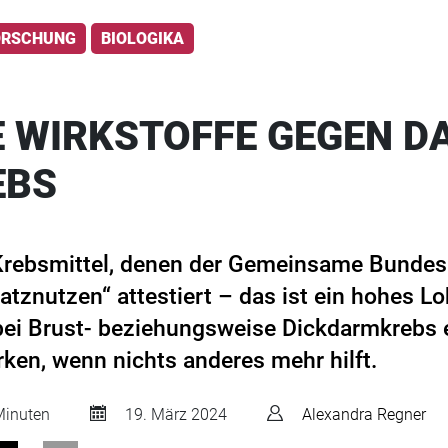
ORSCHUNG
BIOLOGIKA
E WIRKSTOFFE GEGEN D
EBS
 Krebsmittel, denen der Gemeinsame Bunde
atznutzen“ attestiert – das ist ein hohes Lo
bei Brust- beziehungsweise Dickdarmkrebs 
rken, wenn nichts anderes mehr hilft.
inuten
19. März 2024
Alexandra Regner