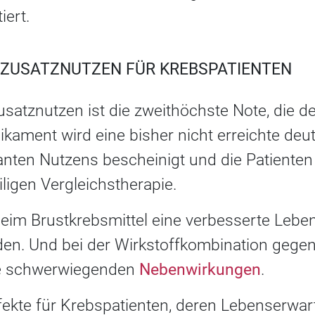
iert.
 ZUSATZNUTZEN FÜR KREBSPATIENTEN
usatznutzen ist die zweithöchste Note, die d
kament wird eine bisher nicht erreichte deu
anten Nutzens bescheinigt und die Patienten
iligen Vergleichstherapie.
eim Brustkrebsmittel eine verbesserte Leben
en. Und bei der Wirkstoffkombination gege
die schwerwiegenden
Nebenwirkungen
.
ffekte für Krebspatienten, deren Lebenserwar