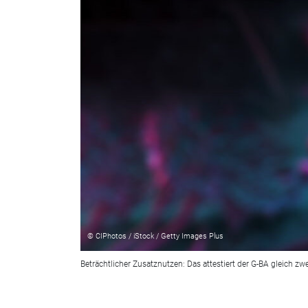
© CIPhotos / iStock / Getty Images Plus
Beträchtlicher Zusatznutzen: Das attestiert der G-BA gleich z