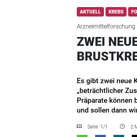
AKTUELL
KREBS
F
Arzneimittelforschung
ZWEI NEU
BRUSTKR
Es gibt zwei neue
„beträchtlicher Zus
Präparate können 
und sollen dann wi
Seite
1
/1
2 M