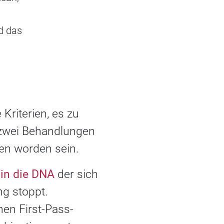
d das
 Kriterien, es zu
 zwei Behandlungen
en worden sein.
 in die DNA
der sich
ng stoppt.
hen First-Pass-