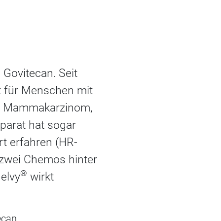
Govitecan. Seit
t für Menschen mit
ven Mammakarzinom,
parat hat sogar
t erfahren (HR-
 zwei Chemos hinter
®
elvy
wirkt
ecan,