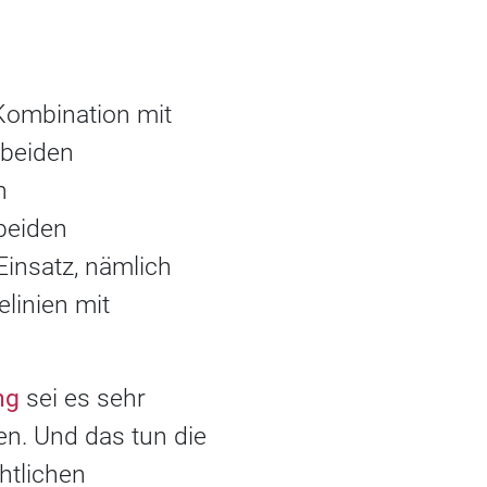
n Kombination mit
 beiden
n
beiden
Einsatz, nämlich
linien mit
ng
sei es sehr
en. Und das tun die
htlichen