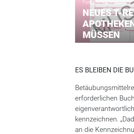
Formularanpassung
NEUES T-R
APOTHEKE
MÜSSEN
ES BLEIBEN DIE B
Betäubungsmittelre
erforderlichen Buch
eigenverantwortli
kennzeichnen. „Dad
an die Kennzeichnu