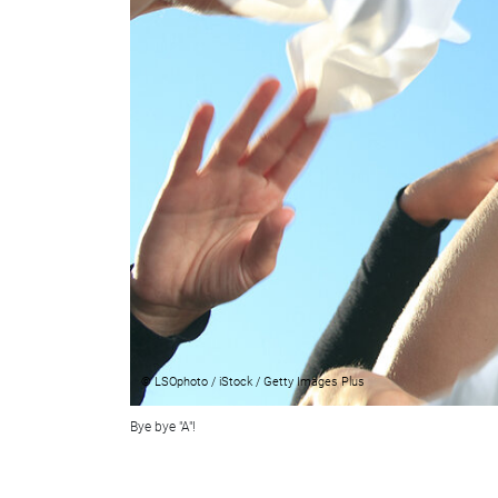
© LSOphoto / iStock / Getty Images Plus
Bye bye "A"!