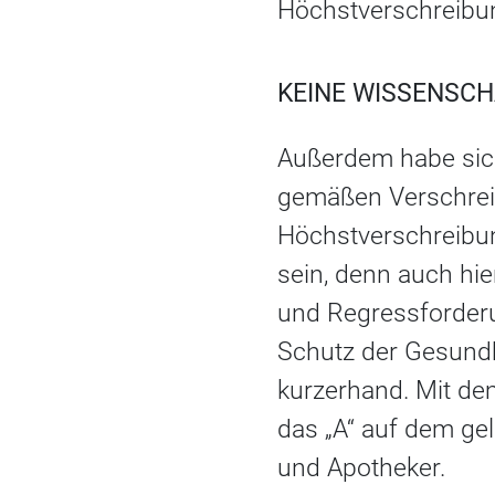
Höchstverschreibun
KEINE WISSENSC
Außerdem habe sich
gemäßen Verschrei
Höchstverschreibu
sein, denn auch hi
und Regressforder
Schutz der Gesundh
kurzerhand. Mit de
das „A“ auf dem ge
und Apotheker.