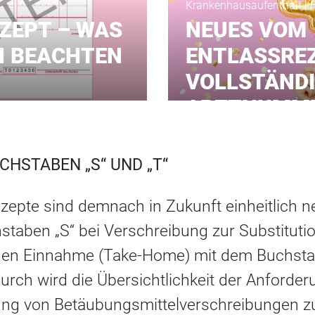
Krankenhausaufenthalt | 
EZEPT – WAS
NEUES VOM
N BEACHTEN
ENTLASSREZ
VOLLSTÄND
ARZTNUMME
UCHSTABEN „S“ UND „T“
zepte sind demnach in Zukunft einheitlich 
staben „S“ bei Verschreibung zur Substituti
chen Einnahme (Take-Home) mit dem Buchsta
urch wird die Übersichtlichkeit der Anforde
ng von Betäubungsmittelverschreibungen zu