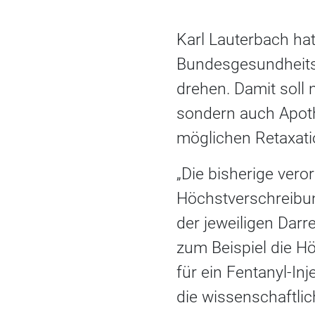
Karl Lauterbach hat
Bundesgesundheitsm
drehen. Damit soll 
sondern auch Apoth
möglichen Retaxat
„Die bisherige ver
Höchstverschreibu
der jeweiligen Darr
zum Beispiel die H
für ein Fentanyl-In
die wissenschaftli