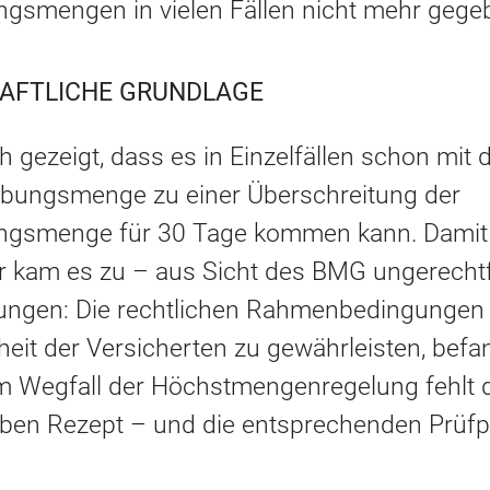
gsmengen in vielen Fällen nicht mehr gegeb
HAFTLICHE GRUNDLAGE
 gezeigt, dass es in Einzelfällen schon mit
bungsmenge zu einer Überschreitung der
ngsmenge für 30 Tage kommen kann. Damit 
er kam es zu – aus Sicht des BMG ungerechtf
ungen: Die rechtlichen Rahmenbedingungen 
eit der Versicherten zu gewährleisten, befa
m Wegfall der Höchstmengenregelung fehlt 
lben Rezept – und die entsprechenden Prüfpf