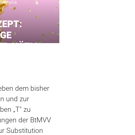
Formalia
EPT:
IGE
R NÖTIG
neben dem bisher
on und zur
ben „T" zu
rungen der BtMVV
r Substitution