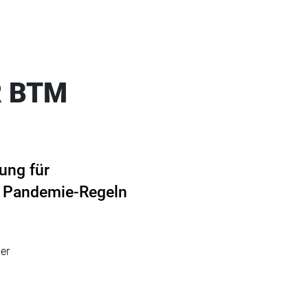
R BTM
ung für
en Pandemie-Regeln
er