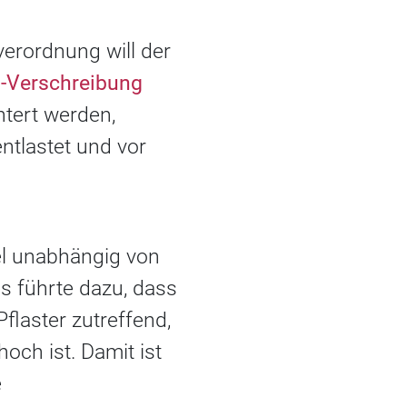
verordnung will der
-Verschreibung
htert werden,
ntlastet und vor
el unabhängig von
es führte dazu, dass
flaster zutreffend,
och ist. Damit ist
e