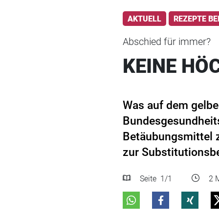
AKTUELL
REZEPTE BE
Abschied für immer?
KEINE HÖ
Was auf dem gelbe
Bundesgesundheits
Betäubungsmittel z
zur Substitutionsb
Seite
1
/1
2 M