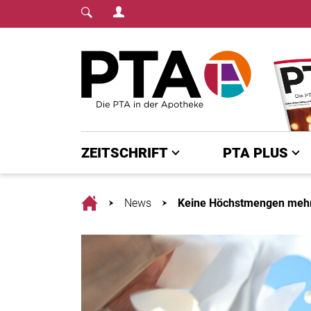
Login Menu
Fachmedium für PTA | diepta.de
Home
ZEITSCHRIFT
PTA PLUS
Home
News
Keine Höchstmengen mehr