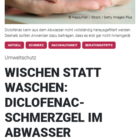
© HappyNati / iStock / Getty Images Plus
Diclofenac kann aus dem Abwasser nicht vollständig herausgefiltert werden.
Deshalb sollten Anwender dazu beitragen, dass es erst gar nicht hineingerät.
AKTUELL
SCHMERZ
NACHHALTIGKEIT
BERATUNGSTIPPS
Umweltschutz
WISCHEN STATT
WASCHEN:
DICLOFENAC-
SCHMERZGEL IM
ABWASSER