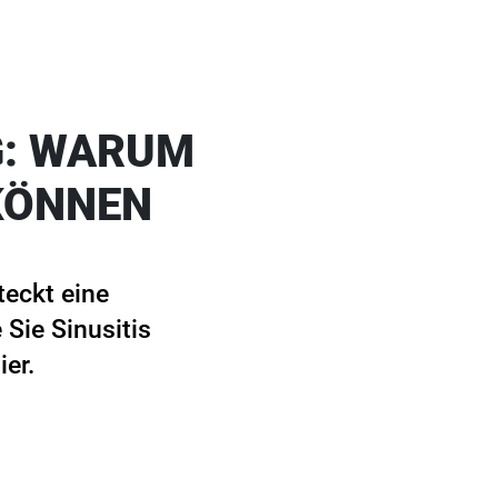
G: WARUM
KÖNNEN
teckt eine
Sie Sinusitis
er.