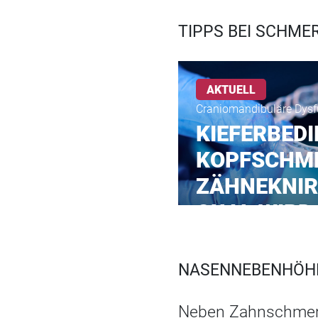
TIPPS BEI SCHME
AKTUELL
Craniomandibuläre Dysf
KIEFERBED
KOPFSCHM
ZÄHNEKNIR
QUAL WIRD
NASENNEBENHÖHL
Neben Zahnschmerze