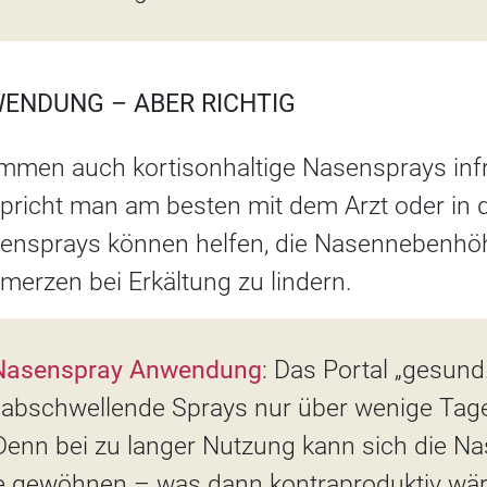
ENDUNG – ABER RICHTIG
men auch kortisonhaltige Nasensprays infr
espricht man am besten mit dem Arzt oder in
ensprays können helfen, die Nasennebenhöh
erzen bei Erkältung zu lindern.
Nasenspray Anwendung
: Das Portal „gesund
s abschwellende Sprays nur über wenige Ta
 Denn bei zu langer Nutzung kann sich die N
fe gewöhnen – was dann kontraproduktiv wär