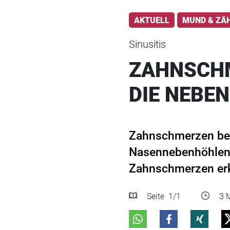
AKTUELL
MUND & ZÄ
Sinusitis
ZAHNSCHM
DIE NEBE
Zahnschmerzen bei 
Nasennebenhöhlenen
Zahnschmerzen erke
Seite
1
/1
3 M