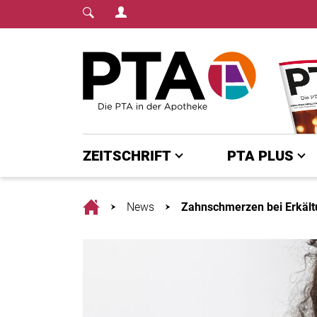
Login Menu
Fachmedium für PTA | diepta.de
Home
ZEITSCHRIFT
PTA PLUS
Home
News
Zahnschmerzen bei Erkält