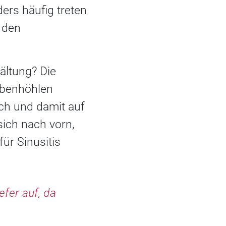
ers häufig treten
 den
kältung? Die
ebenhöhlen
ch und damit auf
ich nach vorn,
ür Sinusitis
fer auf, da