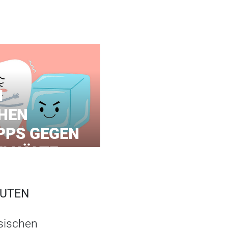
I
HEN
PPS GEGEN
I KÄLTE
EUTEN
sischen