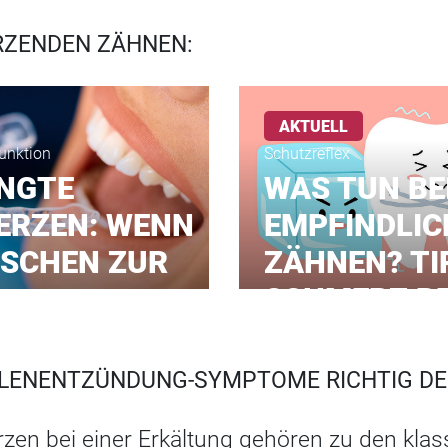
RZENDEN ZÄHNEN:
AKTUELL
unktion
Schutzreflex
INGTE
WAS TUN BE
ERZEN: WENN
EMPFINDLIC
SCHEN ZUR
ZÄHNEN? TI
SCHMERZ BE
ENENTZÜNDUNG-SYMPTOME RICHTIG D
n bei einer Erkältung gehören zu den klas