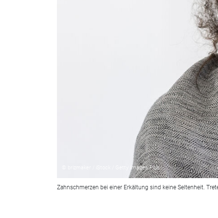
© brizmaker / iStock / Getty Images Plus
Zahnschmerzen bei einer Erkältung sind keine Seltenheit. Tre