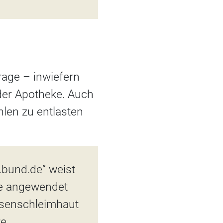
age – inwiefern
 der Apotheke. Auch
len zu entlasten
.bund.de“ weist
ge angewendet
asenschleimhaut
e.