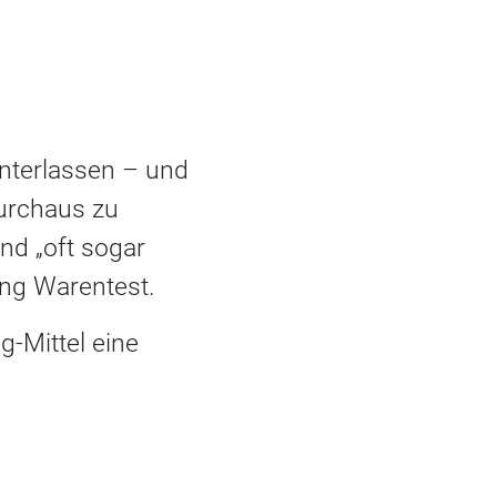
nterlassen – und
urchaus zu
ind „oft sogar
tung Warentest.
g-Mittel eine