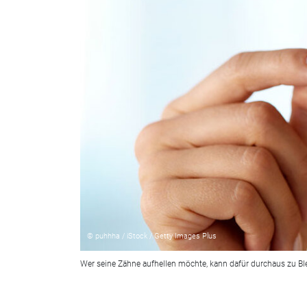
© puhhha / iStock / Getty Images Plus
Wer seine Zähne aufhellen möchte, kann dafür durchaus zu Blea