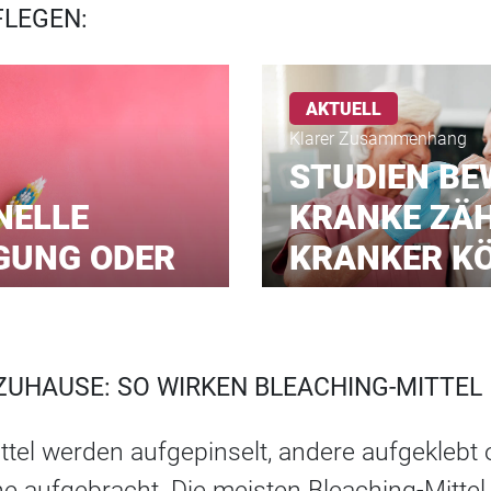
FLEGEN:
AKTUELL
Klarer Zusammenhang
STUDIEN BE
NELLE
KRANKE ZÄH
GUNG ODER
KRANKER K
UHAUSE: SO WIRKEN BLEACHING-MITTEL
ttel werden aufgepinselt, andere aufgeklebt
ne aufgebracht. Die meisten Bleaching-Mittel