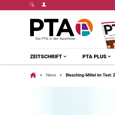
Login Menu
Fachmedium für PTA | diepta.de
Home
ZEITSCHRIFT
PTA PLUS
Home
News
Bleaching-Mittel im Test: 