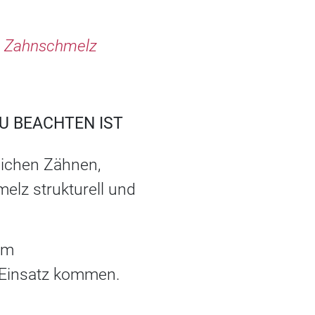
en Zahnschmelz
U BEACHTEN IST
lichen Zähnen,
lz strukturell und
im
 Einsatz kommen.