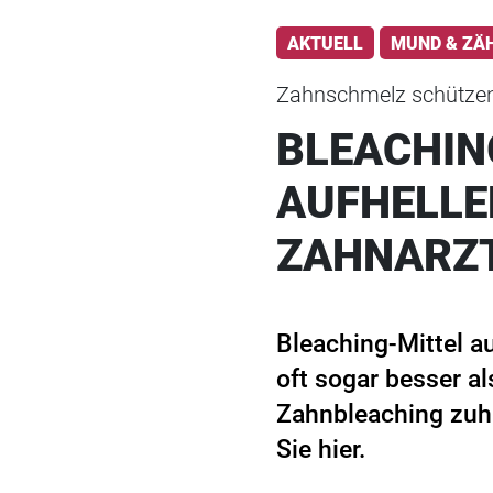
AKTUELL
MUND & ZÄ
Zahnschmelz schütze
BLEACHIN
AUFHELLE
ZAHNARZ
Bleaching-Mittel a
oft sogar besser a
Zahnbleaching zuh
Sie hier.