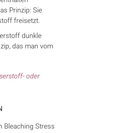
s Prinzip: Sie
off freisetzt.
uerstoff dunkle
inzip, das man vom
serstoff- oder
N
in Bleaching Stress