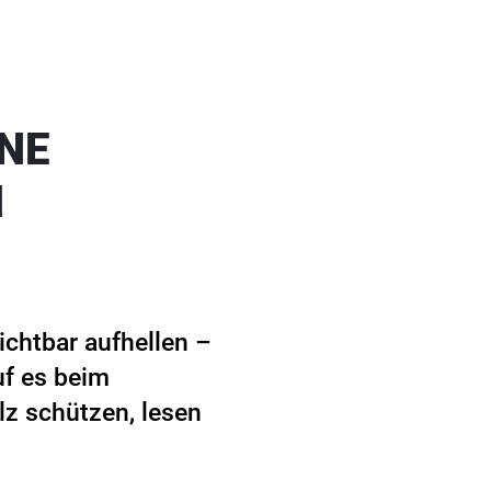
HNE
M
ichtbar aufhellen –
uf es beim
z schützen, lesen