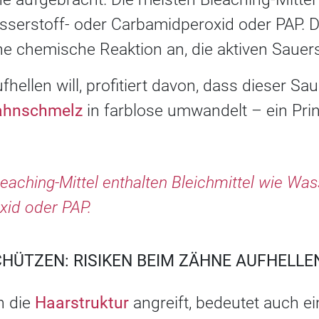
sserstoff- oder Carbamidperoxid oder PAP. Da
 chemische Reaktion an, die aktiven Sauerst
hellen will, profitiert davon, dass dieser Sa
ahnschmelz
in farblose umwandelt – ein Pr
eaching-Mittel enthalten Bleichmittel wie Was
id oder PAP.
ÜTZEN: RISIKEN BEIM ZÄHNE AUFHELLE
n die
Haarstruktur
angreift, bedeutet auch e