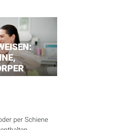
WEISEN:
NE,
ÖRPER
 oder per Schiene
 enthalten