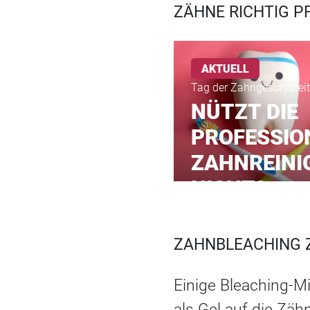
ZÄHNE RICHTIG P
AKTUELL
Tag der Zahngesundheit
NÜTZT DIE
PROFESSIO
ZAHNREINI
NICHT?
ZAHNBLEACHING Z
Einige Bleaching-Mi
als Gel auf die Zäh