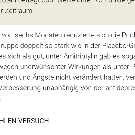
zahl beträgt 500. Werte unter 75 Punkte gel
r Zeitraum.
 von sechs Monaten reduzierte sich die Pun
-Gruppe doppelt so stark wie in der Placebo-G
es sich als gut, unter Amitriptylin gab es so
wegen unerwünschter Wirkungen als unter P
rden und Ängste nicht verändert hatten, ve
 Verbesserung unabhängig von der antidepr
.
EHLEN VERSUCH