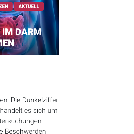
ZEN
AKTUELL
 IM DARM
MEN
n. Die Dunkelziffer
m handelt es sich um
ntersuchungen
he Beschwerden