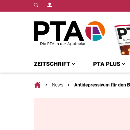
Login Menu
Fachmedium für PTA | diepta.de
Home
ZEITSCHRIFT
PTA PLUS
Home
News
Antidepressivum für den B