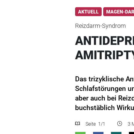
AKTUELL
MAGEN-DA
Reizdarm-Syndrom
ANTIDEPR
AMITRIPT
Das trizyklische A
Schlafstörungen un
aber auch bei Rei
buchstäblich Wirku
Seite
1
/1
3 M