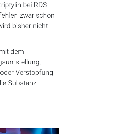
triptylin bei RDS
mpfehlen zwar schon
wird bisher nicht
 mit dem
gsumstellung,
l oder Verstopfung
die Substanz