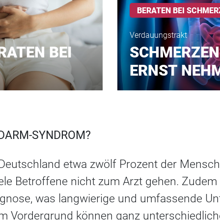
BERATEN BEI SCHMER
Verdauungstrakt
RATEN BEI
SCHMERZEN
ERNST NEH
IZDARM-SYNDROM?
n Deutschland etwa zwölf Prozent der Mensche
 viele Betroffene nicht zum Arzt gehen. Zude
agnose, was langwierige und umfassende U
Im Vordergrund können ganz unterschiedlic