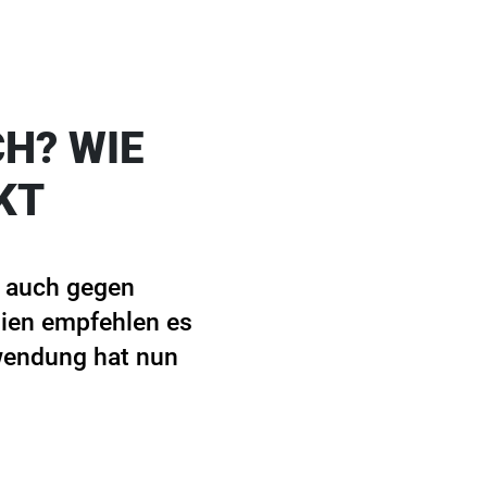
H? WIE
KT
e auch gegen
nien empfehlen es
wendung hat nun