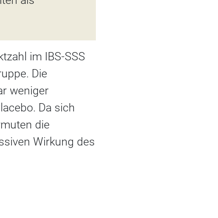
ten als
ktzahl im IBS-SSS
ruppe. Die
gar weniger
lacebo. Da sich
rmuten die
essiven Wirkung des