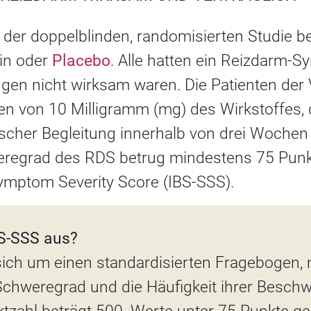
 der doppelblinden, randomisierten Studie b
lin oder
Placebo
. Alle hatten ein Reizdarm-S
gen nicht wirksam waren. Die Patienten de
en von 10 Milligramm (mg) des Wirkstoffes, 
ischer Begleitung innerhalb von drei Wochen
regrad des RDS betrug mindestens 75 Punkte
mptom Severity Score (IBS-SSS).
BS-SSS aus?
 sich um einen standardisierten Fragebogen,
Schweregrad und die Häufigkeit ihrer Besch