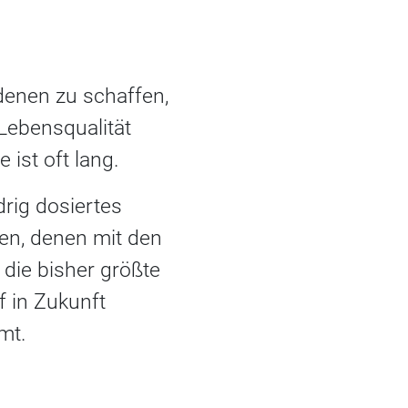
enen zu schaffen,
Lebensqualität
ist oft lang.
drig dosiertes
ten, denen mit den
 die bisher größte
 in Zukunft
mt.