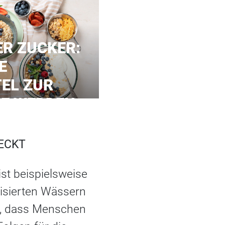
R ZUCKER:
E
EL ZUR
LE WERDEN
ECKT
ist beispielsweise
tisierten Wässern
ei, dass Menschen