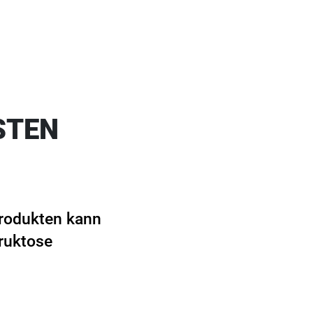
STEN
produkten kann
Fruktose