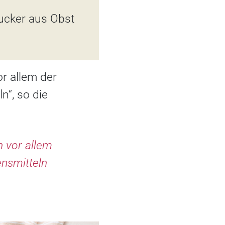
ucker aus Obst
or allem der
n“, so die
n vor allem
ensmitteln