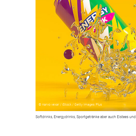
© narvo vexar / iStock / Getty Images Plus
Softdrinks, Energydrinks, Sportgetränke aber auch Eistees und 