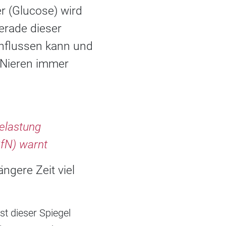
r (Glucose) wird
erade dieser
influssen kann und
Nieren immer
elastung
GfN) warnt
ängere Zeit viel
t dieser Spiegel