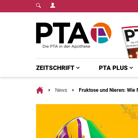
Login Menu
Fachmedium für PTA | diepta.de
Home
ZEITSCHRIFT
PTA PLUS
Home
News
Fruktose und Nieren: Wie 