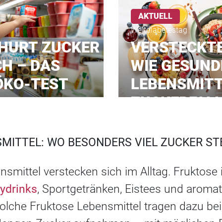
AKTUELL
Weltdiabetestag
HURT ZUCKER
VERSTECKTE
CH – DAS
WIE GESUND
 ÖKO-TEST
LEBENSMITT
ZUCKERFAL
MITTEL: WO BESONDERS VIEL ZUCKER ST
nsmittel verstecken sich im Alltag. Fruktose 
ydrinks
, Sportgetränken, Eistees und aroma
solche Fruktose Lebensmittel tragen dazu b