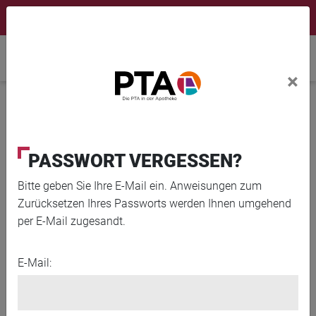
×
Newsletter
Fortbildungen
Login Menu
Home
×
Home
News
Atopisches Ekzem: Pflege für empfindliche Haut
PASSWORT VERGESSEN?
Bitte geben Sie Ihre E-Mail ein. Anweisungen zum
Zurücksetzen Ihres Passworts werden Ihnen umgehend
per E-Mail zugesandt.
E-Mail: