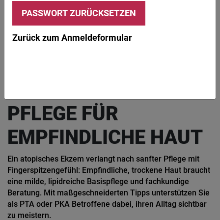
© Aamulya / iStock / Getty Images Plus
Die Pflege bei atopischem Ekzem umfasst die tägliche Basispflege mit
feuchtigkeitsspendenden Cremes oder Salbe.
Zurück zum Anmeldeformular
PTA PLUS
LEITLINIE
BERATUNGSTIPPS
NEURODERMITIS
Hauterkrankung
ATOPISCHES EKZEM:
PFLEGE FÜR
EMPFINDLICHE HAUT
Ein atopisches Ekzem verlangt nach sanfter Pflege mit
Fingerspitzengefühl: Empfindliche, trockene Haut braucht
eine milde, lipidreiche Basispflege und fachkundige
Beratung. Mit maßgeschneiderten Tipps unterstützen Sie
als PTA oder PKA Betroffene dabei, ihren Alltag sichtbar
zu meistern.