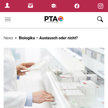
×
Newsletter
Fortbildungen
Login Menu
Home
News
Biologika – Austausch oder nicht?