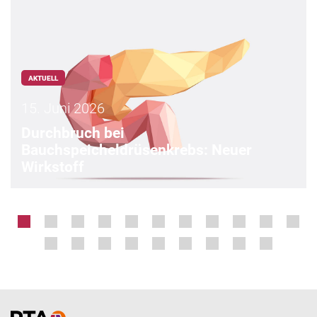
AKTUELL
15. Juni 2026
Durchbruch bei
Bauchspeicheldrüsenkrebs: Neuer
Wirkstoff