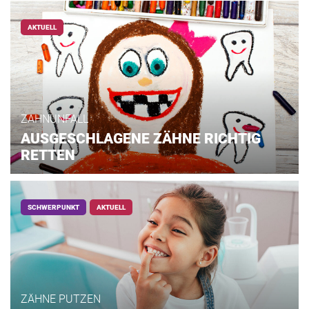
AKTUELL
ZAHNUNFALL
AUSGESCHLAGENE ZÄHNE RICHTIG
RETTEN
SCHWERPUNKT
AKTUELL
ZÄHNE PUTZEN