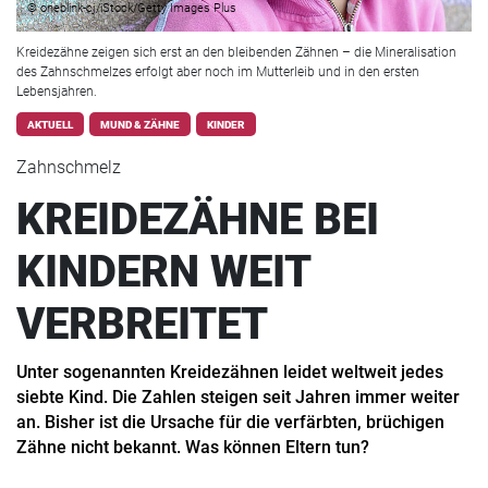
© oneblink-cj/iStock/Getty Images Plus
Kreidezähne zeigen sich erst an den bleibenden Zähnen – die Mineralisation
des Zahnschmelzes erfolgt aber noch im Mutterleib und in den ersten
Lebensjahren.
AKTUELL
MUND & ZÄHNE
KINDER
Zahnschmelz
KREIDEZÄHNE BEI
KINDERN WEIT
VERBREITET
Unter sogenannten Kreidezähnen leidet weltweit jedes
siebte Kind. Die Zahlen steigen seit Jahren immer weiter
an. Bisher ist die Ursache für die verfärbten, brüchigen
Zähne nicht bekannt. Was können Eltern tun?