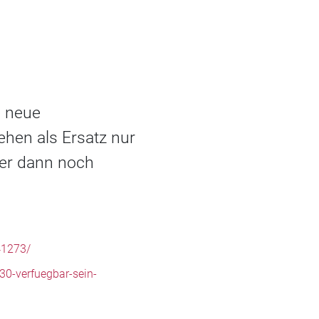
e neue
ehen als Ersatz nur
her dann noch
41273/
30-verfuegbar-sein-