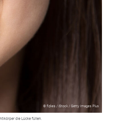
© fizkes / iStock / Getty Images Plus
tikörper die Lücke füllen.