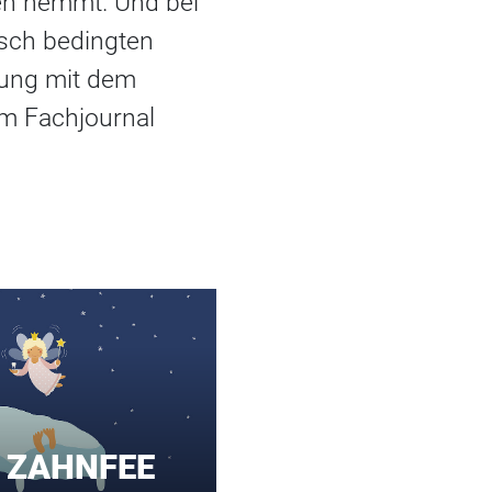
en hemmt. Und bei
isch bedingten
lung mit dem
im Fachjournal
 ZAHNFEE