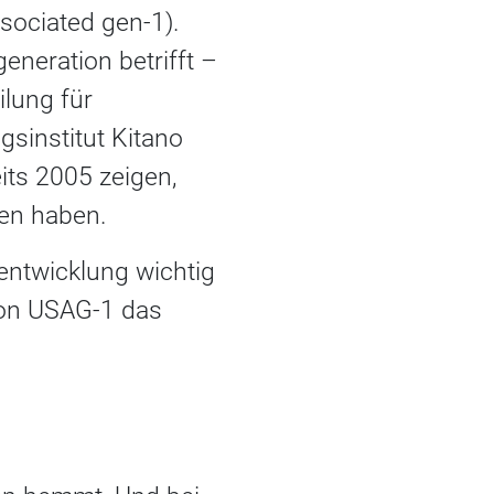
sociated gen-1).
neration betrifft –
ilung für
sinstitut Kitano
its 2005 zeigen,
nen haben.
nentwicklung wichtig
von USAG-1 das