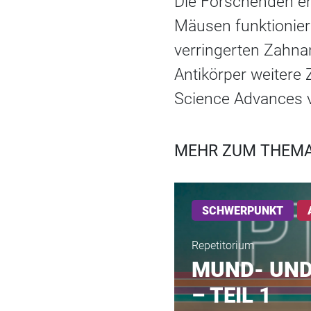
Die Forschenden en
Mäusen funktioniert
verringerten Zahn
Antikörper weitere
Science Advances ve
MEHR ZUM THEMA
SCHWERPUNKT
Repetitorium
MUND- UND
– TEIL 1