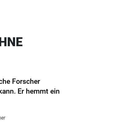
ÄHNE
sche Forscher
 kann. Er hemmt ein
ner