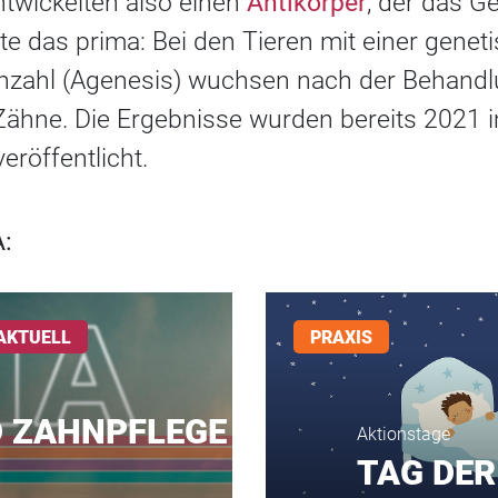
twickelten also einen
Antikörper
, der das G
e das prima: Bei den Tieren mit einer genet
anzahl (Agenesis) wuchsen nach der Behand
 Zähne. Die Ergebnisse wurden bereits 2021 
röffentlicht.
:
AKTUELL
PRAXIS
 ZAHNPFLEGE
Aktionstage
TAG DER