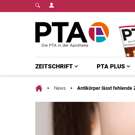
Login Menu
Fachmedium für PTA | diepta.de
Home
ZEITSCHRIFT
PTA PLUS
Home
News
Antikörper lässt fehlend