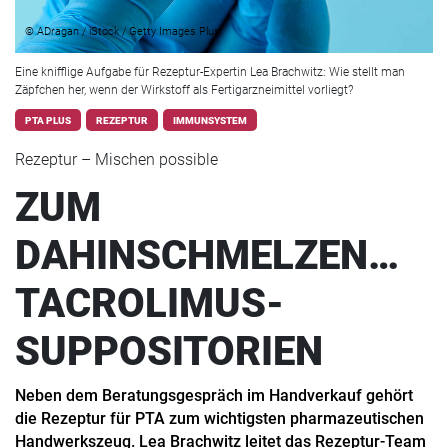
© ADragan / iStock / Getty Images Plus
Eine knifflige Aufgabe für Rezeptur-Expertin Lea Brachwitz: Wie stellt man
Zäpfchen her, wenn der Wirkstoff als Fertigarzneimittel vorliegt?
PTA PLUS
REZEPTUR
IMMUNSYSTEM
Rezeptur – Mischen possible
ZUM
DAHINSCHMELZEN…
TACROLIMUS-
SUPPOSITORIEN
Neben dem Beratungsgespräch im Handverkauf gehört
die Rezeptur für PTA zum wichtigsten pharmazeutischen
Handwerkszeug. Lea Brachwitz leitet das Rezeptur-Team